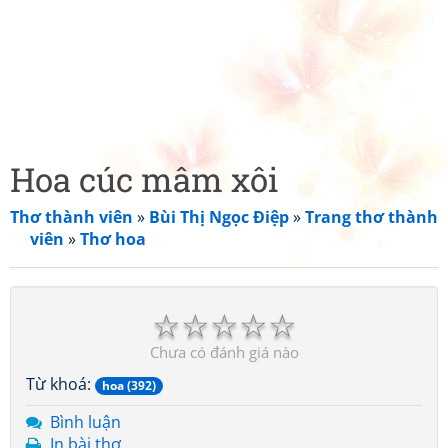
Hoa cúc mâm xôi
Thơ thành viên
»
Bùi Thị Ngọc Điệp
»
Trang thơ thành
viên
»
Thơ hoa
☆
☆
☆
☆
☆
Chưa có đánh giá nào
Từ khoá:
hoa (392)
Bình luận
In bài thơ