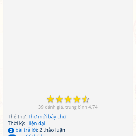
☆
☆
☆
☆
☆
39
4.74
Thể thơ:
Thơ mới bảy chữ
Thời kỳ:
Hiện đại
bài trả lời
: 2 thảo luận
2