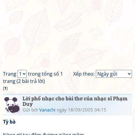
Trang
trong tổng số 1
Xếp theo:
trang (2 bài trả lời)
[
1
]
Lời phổ nhạc cho bài thơ của nhạc sĩ Phạm
Duy
Gửi bởi
Vanachi
ngày 18/09/2005 04:15
Tỳ bà