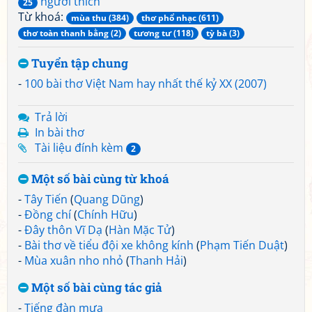
người thích
25
Từ khoá:
mùa thu (384)
thơ phổ nhạc (611)
thơ toàn thanh bằng (2)
tương tư (118)
tỳ bà (3)
Tuyển tập chung
-
100 bài thơ Việt Nam hay nhất thế kỷ XX (2007)
Trả lời
In bài thơ
Tài liệu đính kèm
2
Một số bài cùng từ khoá
-
Tây Tiến
(
Quang Dũng
)
-
Đồng chí
(
Chính Hữu
)
-
Đây thôn Vĩ Dạ
(
Hàn Mặc Tử
)
-
Bài thơ về tiểu đội xe không kính
(
Phạm Tiến Duật
)
-
Mùa xuân nho nhỏ
(
Thanh Hải
)
Một số bài cùng tác giả
-
Tiếng đàn mưa