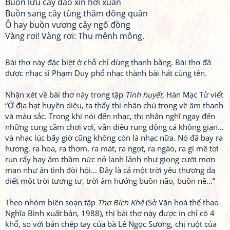
Buồn lưu cây đào xin hơi xuân
Buồn sang cây tùng thăm đông quân
Ô hay buồn vương cây ngô đồng
Vàng rơi! Vàng rơi: Thu mênh mông.
Bài thơ này đặc biệt ở chỗ chỉ dùng thanh bằng. Bài thơ đã
được nhạc sĩ Phạm Duy phổ nhạc thành bài hát cùng tên.
Nhận xét về bài thơ này trong tập
Tinh huyết
, Hàn Mạc Tử viết
“Ở địa hạt huyền diệu, ta thấy thi nhân chú trọng về âm thanh
và màu sắc. Trong khi nói đến nhạc, thi nhân nghĩ ngay đến
những cung cầm chơi vơi, vần điệu rung động cả không gian…
và nhạc lúc bấy giờ cũng không còn là nhạc nữa. Nó đã bay ra
hương, ra hoa, ra thơm, ra mát, ra ngọt, ra ngào, ra gì mê tơi
run rẩy hay âm thầm nức nở lanh lảnh như giọng cười mơn
man như ân tình đòi hỏi... Đây là cả một trời yêu thương da
diết một trời tương tư, trời âm hưởng buồn não, buồn nề…”
Theo nhóm biên soạn tập
Thơ Bích Khê
(Sở Văn hoá thể thao
Nghĩa Bình xuất bản, 1988), thì bài thơ này được in chỉ có 4
khổ, so với bản chép tay của bà Lê Ngọc Sương, chị ruột của