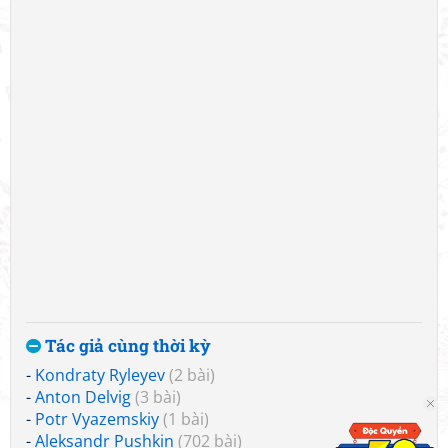
Tác giả cùng thời kỳ
-
Kondraty Ryleyev
(2 bài)
-
Anton Delvig
(3 bài)
-
Potr Vyazemskiy
(1 bài)
-
Aleksandr Pushkin
(702 bài)