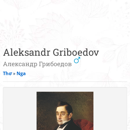
Aleksandr Griboedov
Александр Грибоедов
Thơ
»
Nga