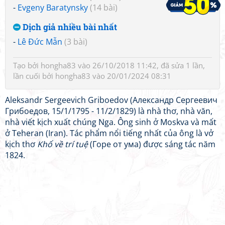
-
Evgeny Baratynsky
(14 bài)
Dịch giả nhiều bài nhất
-
Lê Đức Mẫn
(3 bài)
Tạo bởi
hongha83
vào 26/10/2018 11:42, đã sửa 1 lần,
lần cuối bởi
hongha83
vào 20/01/2024 08:31
Aleksandr Sergeevich Griboedov (Александр Сергеевич
Грибоедов, 15/1/1795 - 11/2/1829) là nhà thơ, nhà văn,
nhà viết kịch xuất chúng Nga. Ông sinh ở Moskva và mất
ở Teheran (Iran). Tác phẩm nổi tiếng nhất của ông là vở
kịch thơ
Khổ về trí tuệ
(Горе от ума) được sáng tác năm
1824.