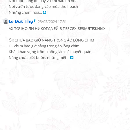
Nơi cuộc sống đủ đầy và khí hậu ôn hòa

Nơi vườn tược đang vào mùa thu hoạch

Những chùm hoa… 
Lê Đức Thụ
23/05/2024 17:51
АХ ТОЧНО ЛИ НИКОГДА ЕЙ В ПЕРСЯХ БЕЗМЯТЕЖНЫХ

ÔI! CHƯA BAO GIỜ NÀNG TRONG ÁO LÔNG CHIM

Ôi! chưa bao giờ nàng trong áo lông chim

Khát khao vụng trộm không làm sôi huyết quản,

Nàng chưa biết buồn, những mệt… 