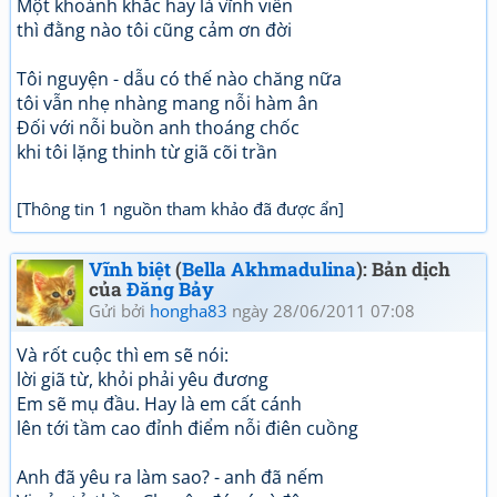
Một khoảnh khắc hay là vĩnh viễn
thì đằng nào tôi cũng cảm ơn đời
Tôi nguyện - dẫu có thế nào chăng nữa
tôi vẫn nhẹ nhàng mang nỗi hàm ân
Đối với nỗi buồn anh thoáng chốc
khi tôi lặng thinh từ giã cõi trần
[Thông tin 1 nguồn tham khảo đã được ẩn]
Vĩnh biệt
(
Bella Akhmadulina
): Bản dịch
của
Đăng Bảy
Gửi bởi
hongha83
ngày 28/06/2011 07:08
Và rốt cuộc thì em sẽ nói:
lời giã từ, khỏi phải yêu đương
Em sẽ mụ đầu. Hay là em cất cánh
lên tới tầm cao đỉnh điểm nỗi điên cuồng
Anh đã yêu ra làm sao? - anh đã nếm