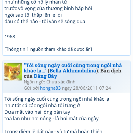
như những cô hộ lý nhân từ
trước vô vọng của thương binh hấp hối
ngôi sao tôi thắp lên le lói
dẫu có thế nào - tôi vẫn sẽ sống qua
1968
[Thông tin 1 nguồn tham khảo đã được ẩn]
“Tôi sống ngày cuối cùng trong ngôi nhà
khác lạ...”
(
Bella Akhmadulina
): Bản dịch
của
Đăng Bảy
Ngôn ngữ: Chưa xác định
Gửi bởi
hongha83
ngày 28/06/2011 07:24
Tôi sống ngày cuối cùng trong ngôi nhà khác lạ
như tất cả các ngôi nhà tôi từng ở
Đưa mắt vào hai lòng bàn tay
toả lan như hơi nóng - là hơi mát của ngày
Trong diễm lệ đất này - vô tư mà hoàn thiện