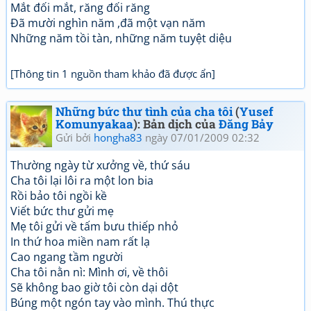
Mắt đối mắt, răng đối răng
Đã mười nghìn năm ,đã một vạn năm
Những năm tồi tàn, những năm tuyệt diệu
[Thông tin 1 nguồn tham khảo đã được ẩn]
Những bức thư tình của cha tôi
(
Yusef
Komunyakaa
): Bản dịch của
Đăng Bảy
Gửi bởi
hongha83
ngày 07/01/2009 02:32
Thường ngày từ xưởng về, thứ sáu
Cha tôi lại lôi ra một lon bia
Rồi bảo tôi ngồi kề
Viết bức thư gửi mẹ
Mẹ tôi gửi về tấm bưu thiếp nhỏ
In thứ hoa miền nam rất lạ
Cao ngang tầm người
Cha tôi nằn nì: Mình ơi, về thôi
Sẽ không bao giờ tôi còn dại dột
Búng một ngón tay vào mình. Thú thực