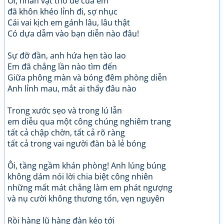
Ôi, nhân vật thỏ đế của em
đã khôn khéo lỉnh đi, sợ nhục
Cái vai kịch em gánh lâu, lâu thật
Có dựa dẫm vào bạn diễn nào đâu!
Sự đỡ đần, anh hứa hẹn tào lao
Em đã chẳng lần nào tìm đến
Giữa phông màn và bóng đêm phòng diễn
Anh lỉnh mau, mắt ai thấy đâu nào
Trong xước sẹo và trong lú lẫn
em diễu qua một công chúng nghiêm trang
tất cả chập chờn, tất cả rõ ràng
tất cả trong vai người đàn bà lẻ bóng
Ôi, tầng ngầm khán phòng! Anh lúng búng
không dám nói lời chia biệt công nhiên
những mất mát chẳng làm em phát ngượng
và nụ cười không thương tổn, vẹn nguyên
Rồi hàng lũ hàng đàn kéo tới