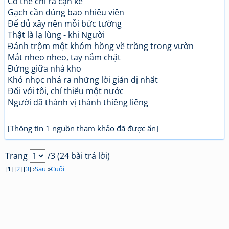
Có thể chỉ ra cặn kẽ
Gạch cần đúng bao nhiêu viên
Để đủ xây nên mỗi bức tường
Thật là lạ lùng - khi Người
Đánh trộm một khóm hồng về trồng trong vườn
Mắt nheo nheo, tay nắm chặt
Đứng giữa nhà kho
Khó nhọc nhả ra những lời giản dị nhất
Đối với tôi, chỉ thiếu một nước
Người đã thành vị thánh thiêng liêng
[Thông tin 1 nguồn tham khảo đã được ẩn]
Trang
/3 (24 bài trả lời)
[
1
] [
2
] [
3
] ›
Sau
»
Cuối