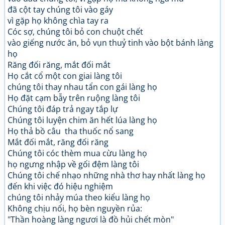
đã cột tay chúng tôi vào gáy
vì gặp họ không chìa tay ra
Cóc sợ, chúng tôi bỏ con chuột chết
vào giếng nước ăn, bỏ vụn thuỷ tinh vào bột bánh làng
họ
Răng đối răng, mắt đối mắt
Họ cắt cổ một con giai làng tôi
chúng tôi thay nhau tẩn con gái làng họ
Họ đặt cạm bẫy trên ruộng làng tôi
Chúng tôi đáp trả ngay tắp lự
Chúng tôi luyện chim ăn hết lúa làng họ
Họ thả bồ câu tha thuốc nổ sang
Mắt đối mắt, răng đối răng
Chúng tôi cóc thèm mua cừu làng họ
họ ngưng nhập về gối đệm làng tôi
Chúng tôi chế nhạo những nhà thơ hay nhất làng họ
đến khi việc đó hiệu nghiệm
chúng tôi nhảy múa theo kiểu làng họ
Không chịu nổi, họ bèn nguyền rủa:
"Thần hoàng làng ngươi là đồ hủi chết mòn"