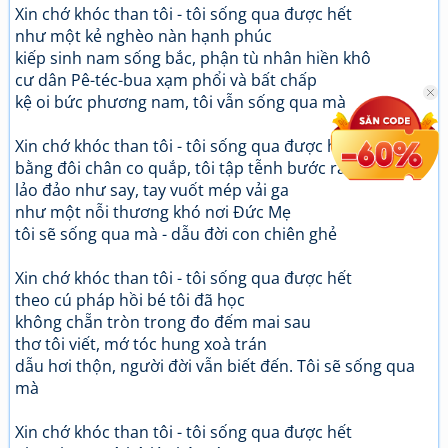
Xin chớ khóc than tôi - tôi sống qua được hết
như một kẻ nghèo nàn hạnh phúc
kiếp sinh nam sống bắc, phận tù nhân hiền khô
cư dân Pê-téc-bua xạm phổi và bất chấp
kệ oi bức phương nam, tôi vẫn sống qua mà
Xin chớ khóc than tôi - tôi sống qua được hết
bằng đôi chân co quắp, tôi tập tễnh bước ra
lảo đảo như say, tay vuốt mép vải ga
như một nỗi thương khó nơi Đức Mẹ
tôi sẽ sống qua mà - dẫu đời con chiên ghẻ
Xin chớ khóc than tôi - tôi sống qua được hết
theo cú pháp hồi bé tôi đã học
không chẵn tròn trong đo đếm mai sau
thơ tôi viết, mớ tóc hung xoà trán
dẫu hơi thộn, người đời vẫn biết đến. Tôi sẽ sống qua
mà
Xin chớ khóc than tôi - tôi sống qua được hết