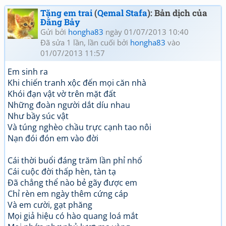
Tặng em trai
(
Qemal Stafa
): Bản dịch của
Đăng Bảy
Gửi bởi
hongha83
ngày 01/07/2013 10:40
Đã sửa 1 lần, lần cuối bởi
hongha83
vào
01/07/2013 11:57
Em sinh ra
Khi chiến tranh xộc đến mọi căn nhà
Khói đạn vật vờ trên mặt đất
Những đoàn người dắt díu nhau
Như bầy súc vật
Và túng nghèo chầu trực cạnh tao nôi
Nạn đói đón em vào đời
Cái thời buổi đáng trăm lần phỉ nhổ
Cái cuộc đời thấp hèn, tàn tạ
Đã chẳng thể nào bẻ gãy được em
Chỉ rèn em ngày thêm cứng cáp
Và em cười, gạt phăng
Mọi giả hiệu có hào quang loá mắt