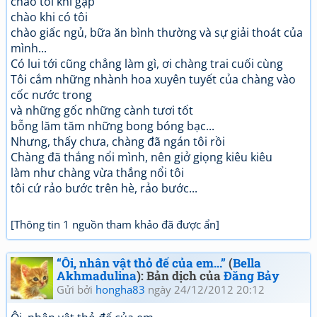
chào tôi khi gặp
chào khi có tôi
chào giấc ngủ, bữa ăn bình thường và sự giải thoát của
mình...
Có lui tới cũng chẳng làm gì, ơi chàng trai cuối cùng
Tôi cắm những nhành hoa xuyên tuyết của chàng vào
cốc nước trong
và những gốc những cành tươi tốt
bỗng lăm tăm những bong bóng bạc...
Nhưng, thấy chưa, chàng đã ngán tôi rồi
Chàng đã thắng nổi mình, nên giở giọng kiêu kiêu
làm như chàng vừa thắng nổi tôi
tôi cứ rảo bước trên hè, rảo bước...
[Thông tin 1 nguồn tham khảo đã được ẩn]
“Ôi, nhân vật thỏ đế của em...”
(
Bella
Akhmadulina
): Bản dịch của
Đăng Bảy
Gửi bởi
hongha83
ngày 24/12/2012 20:12