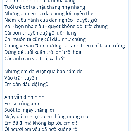
Mọi nhớp nhơ phủ lượt mạ vàng
Tuổi trẻ đời ta thật chẳng nhẹ nhàng
Nhưng anh em ta đã chung lời tuyên thệ
Niềm kiêu hãnh của dân nghèo - quyết giữ
Với - bọn nhà giàu - quyết không đội trời chung
Cái bọn chuyên quỳ gối uốn lưng
Chỉ muốn ta cũng cúi đầu như chúng
Chúng ve vãn "Con đường các anh theo chỉ là ảo tưởng
Đừng để tuổi xuân trôi phí trôi hoài
Các anh cần vui thú, xả hơi"
Nhưng em đã vượt qua bao cám dỗ
Vào trận tuyến
Em dẫn đầu đội ngũ
Anh vẫn đinh ninh
Em sẽ cùng anh
Suốt tới ngày thắng lợi
Ngày đất mẹ tự do em hằng mong mỏi
Em đã đi mà không kịp tới, em ơi!
Ôi người em yêu đã ngã xuống rồi