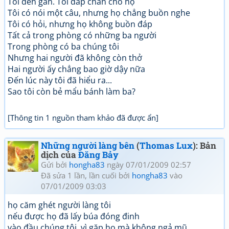
Tôi đến gần. Tôi đắp chăn cho họ
Tôi có nói một câu, nhưng họ chẳng buồn nghe
Tôi có hỏi, nhưng họ không buồn đáp
Tất cả trong phòng có những ba người
Trong phòng có ba chúng tôi
Nhưng hai người đã không còn thở
Hai người ấy chẳng bao giờ dậy nữa
Đến lúc này tôi đã hiểu ra...
Sao tôi còn bẻ mẩu bánh làm ba?
[Thông tin 1 nguồn tham khảo đã được ẩn]
Những người làng bên
(
Thomas Lux
): Bản
dịch của
Đăng Bảy
Gửi bởi
hongha83
ngày 07/01/2009 02:57
Đã sửa 1 lần, lần cuối bởi
hongha83
vào
07/01/2009 03:03
họ căm ghét người làng tôi
nếu được họ đã lấy búa đóng đinh
vào đầu chúng tôi, vì gặp họ mà không ngả mũ