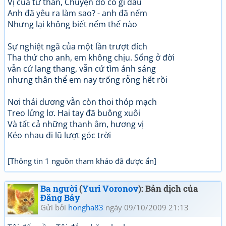
Vị của tử thần, Chuyện đó có gì đâu
Anh đã yêu ra làm sao? - anh đã nếm
Nhưng lại không biết nếm thế nào
Sự nghiệt ngã của một lần trượt đích
Tha thứ cho anh, em không chịu. Sống ở đời
vẫn cứ lang thang, vẫn cứ tìm ánh sáng
nhưng thân thể em nay trống rỗng hết rồi
Nơi thái dương vẫn còn thoi thóp mạch
Treo lửng lơ. Hai tay đã buông xuôi
Và tất cả những thanh âm, hương vị
Kéo nhau đi lũ lượt góc trời
[Thông tin 1 nguồn tham khảo đã được ẩn]
Ba người
(
Yuri Voronov
): Bản dịch của
Đăng Bảy
Gửi bởi
hongha83
ngày 09/10/2009 21:13