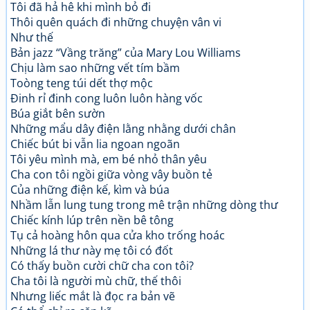
Tôi đã hả hê khi mình bỏ đi
Thôi quên quách đi những chuyện vân vi
Như thế
Bản jazz “Vầng trăng” của Mary Lou Williams
Chịu làm sao những vết tím bầm
Toòng teng túi dết thợ mộc
Đinh rỉ đinh cong luôn luôn hàng vốc
Búa giắt bên sườn
Những mẩu dây điện lằng nhằng dưới chân
Chiếc bút bi vẫn lia ngoan ngoãn
Tôi yêu mình mà, em bé nhỏ thân yêu
Cha con tôi ngồi giữa vòng vây buồn tẻ
Của những điện kế, kìm và búa
Nhầm lẫn lung tung trong mê trận những dòng thư
Chiếc kính lúp trên nền bê tông
Tụ cả hoàng hôn qua cửa kho trống hoác
Những lá thư này mẹ tôi có đốt
Có thấy buồn cười chữ cha con tôi?
Cha tôi là người mù chữ, thế thôi
Nhưng liếc mắt là đọc ra bản vẽ