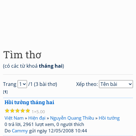
Tìm thơ
(có các từ khoá
tháng hai
)
Trang
/1 (3 bài thơ)
Xếp theo:
[
1
]
Hồi tưởng tháng hai
☆
☆
☆
☆
☆
1
5.00
Việt Nam
»
Hiện đại
»
Nguyễn Quang Thiều
»
Hồi tưởng
0 trả lời, 2961 lượt xem, 0 người thích
Do
Cammy
gửi ngày 12/05/2008 10:44