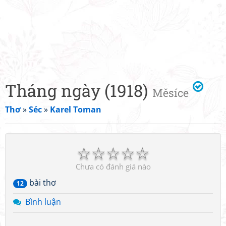
Tháng ngày (1918)
Měsíce
Thơ
»
Séc
»
Karel Toman
☆
☆
☆
☆
☆
Chưa có đánh giá nào
bài thơ
12
Bình luận