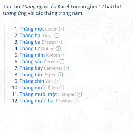
Tập thơ
Tháng ngày
của Karel Toman gồm 12 bài thơ
tương ứng với các tháng trong năm.
Tháng một
Leden
1
Tháng hai
Únor
1
Tháng ba
Březen
1
Tháng tư
Duben
1
Tháng năm
Květen
1
Tháng sáu
Červen
1
Tháng bảy
Červenec
1
Tháng tám
Srpen
1
Tháng chín
Září
1
Tháng mười
Říjen
1
Tháng mười một
Listopad
1
Tháng mười hai
Prosinec
1