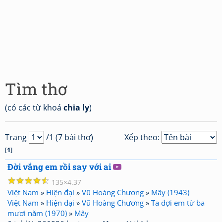
Tìm thơ
(có các từ khoá
chia ly
)
Trang
/1 (7 bài thơ)
Xếp theo:
[
1
]
Đời vắng em rồi say với ai
☆
☆
☆
☆
☆
135
4.37
Việt Nam
»
Hiện đại
»
Vũ Hoàng Chương
»
Mây (1943)
Việt Nam
»
Hiện đại
»
Vũ Hoàng Chương
»
Ta đợi em từ ba
mươi năm (1970)
»
Mây