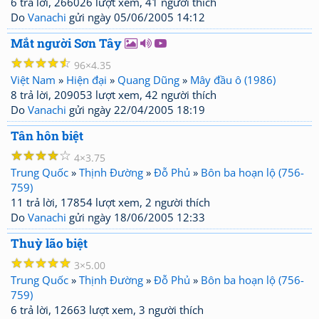
6 trả lời, 266026 lượt xem, 41 người thích
Do
Vanachi
gửi ngày 05/06/2005 14:12
Mắt người Sơn Tây
☆
☆
☆
☆
☆
96
4.35
Việt Nam
»
Hiện đại
»
Quang Dũng
»
Mây đầu ô (1986)
8 trả lời, 209053 lượt xem, 42 người thích
Do
Vanachi
gửi ngày 22/04/2005 18:19
Tân hôn biệt
☆
☆
☆
☆
☆
4
3.75
Trung Quốc
»
Thịnh Đường
»
Đỗ Phủ
»
Bôn ba hoạn lộ (756-
759)
11 trả lời, 17854 lượt xem, 2 người thích
Do
Vanachi
gửi ngày 18/06/2005 12:33
Thuỳ lão biệt
☆
☆
☆
☆
☆
3
5.00
Trung Quốc
»
Thịnh Đường
»
Đỗ Phủ
»
Bôn ba hoạn lộ (756-
759)
6 trả lời, 12663 lượt xem, 3 người thích