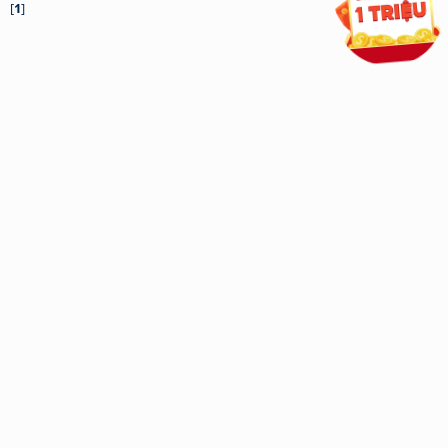
[
1
]