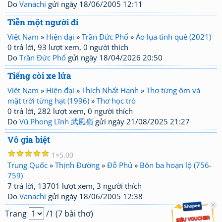
Do
Vanachi
gửi ngày 18/06/2005 12:11
Tiễn một người đi
Việt Nam
»
Hiện đại
»
Trần Đức Phổ
»
Áo lụa tình quê (2021)
0 trả lời, 93 lượt xem, 0 người thích
Do
Trần Đức Phổ
gửi ngày 18/04/2026 20:50
Tiếng còi xe lửa
Việt Nam
»
Hiện đại
»
Thích Nhất Hạnh
»
Thơ từng ôm và
mặt trời từng hạt (1996)
»
Thơ học trò
0 trả lời, 282 lượt xem, 0 người thích
Do
Vũ Phong Lĩnh 武風嶺
gửi ngày 21/08/2025 21:27
Vô gia biệt
☆
☆
☆
☆
☆
1
5.00
Trung Quốc
»
Thịnh Đường
»
Đỗ Phủ
»
Bôn ba hoạn lộ (756-
759)
7 trả lời, 13701 lượt xem, 3 người thích
Do
Vanachi
gửi ngày 18/06/2005 12:38
Trang
/1 (7 bài thơ)