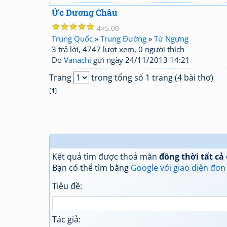
Ức Dương Châu
☆
☆
☆
☆
☆
4
5.00
Trung Quốc
»
Trung Đường
»
Từ Ngưng
3 trả lời, 4747 lượt xem, 0 người thích
Do
Vanachi
gửi ngày 24/11/2013 14:21
Trang
trong tổng số 1 trang (4 bài thơ)
[
1
]
Kết quả tìm được thoả mãn
đồng thời tất cả
Bạn có thể tìm bằng
Google với giao diện đơn
Tiêu đề:
Tác giả: