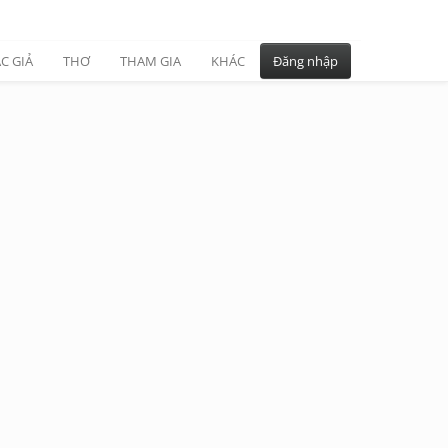
C GIẢ
THƠ
THAM GIA
KHÁC
Đăng nhập