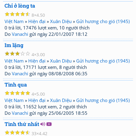
Chỉ ở lòng ta
☆
☆
☆
☆
☆
8
4.50
Việt Nam
»
Hiện đại
»
Xuân Diệu
»
Gửi hương cho gió (1945)
0 trả lời, 17476 lượt xem, 10 người thích
Do
Vanachi
gửi ngày 22/01/2007 18:12
Im lặng
☆
☆
☆
☆
☆
4
3.00
Việt Nam
»
Hiện đại
»
Xuân Diệu
»
Gửi hương cho gió (1945)
0 trả lời, 17171 lượt xem, 8 người thích
Do
Vanachi
gửi ngày 08/08/2008 06:35
Tình qua
☆
☆
☆
☆
☆
4
5.00
Việt Nam
»
Hiện đại
»
Xuân Diệu
»
Gửi hương cho gió (1945)
0 trả lời, 11652 lượt xem, 2 người thích
Do
Vanachi
gửi ngày 25/06/2005 18:55
Tình thứ nhất
☆
☆
☆
☆
☆
33
4.42