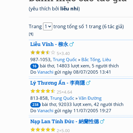
(yêu thích bởi
liễu nhi
)
Trang
trong tổng số 1 trang (6 tác giả)
[
1
]
Liễu Vĩnh - 柳永
☆
☆
☆
☆
☆
5
3.40
987-1053,
Trung Quốc
»
Bắc Tống, Liêu
bài thơ, 14803 lượt xem, 5 người thích
16
Do
Vanachi
gửi ngày 08/07/2005 13:41
Lý Thương Ẩn - 李商隱
☆
☆
☆
☆
☆
25
4.64
813-858,
Trung Quốc
»
Vãn Đường
bài thơ, 92033 lượt xem, 42 người thích
238
Do
Vanachi
gửi ngày 11/07/2005 19:27
Nạp Lan Tính Đức - 納蘭性德
☆
☆
☆
☆
☆
2
5.00