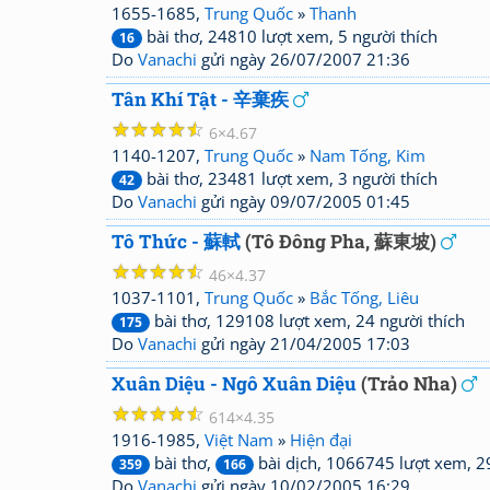
1655-1685,
Trung Quốc
»
Thanh
bài thơ, 24810 lượt xem, 5 người thích
16
Do
Vanachi
gửi ngày 26/07/2007 21:36
Tân Khí Tật - 辛棄疾
☆
☆
☆
☆
☆
6
4.67
1140-1207,
Trung Quốc
»
Nam Tống, Kim
bài thơ, 23481 lượt xem, 3 người thích
42
Do
Vanachi
gửi ngày 09/07/2005 01:45
Tô Thức - 蘇軾
(Tô Đông Pha, 蘇東坡)
☆
☆
☆
☆
☆
46
4.37
1037-1101,
Trung Quốc
»
Bắc Tống, Liêu
bài thơ, 129108 lượt xem, 24 người thích
175
Do
Vanachi
gửi ngày 21/04/2005 17:03
Xuân Diệu - Ngô Xuân Diệu
(Trảo Nha)
☆
☆
☆
☆
☆
614
4.35
1916-1985,
Việt Nam
»
Hiện đại
bài thơ,
bài dịch, 1066745 lượt xem, 2
359
166
Do
Vanachi
gửi ngày 10/02/2005 16:29