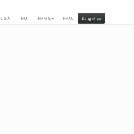
C GIẢ
THƠ
THAM GIA
KHÁC
Đăng nhập