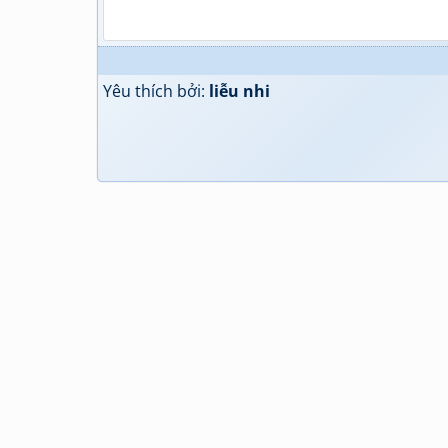
Yêu thích bởi:
liễu nhi