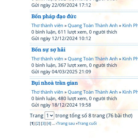
Gửi ngày 22/09/2024 17:12
Bốn pháp đạo đức
Thơ thành viên
»
Quang Toàn Thành Anh
»
Kinh Ph
0 bình luận, 611 lượt xem, 0 người thích
Gửi ngày 12/12/2024 10:12
Bốn sự sợ hãi
Thơ thành viên
»
Quang Toàn Thành Anh
»
Kinh Ph
0 bình luận, 367 lượt xem, 0 người thích
Gửi ngày 04/03/2025 21:09
Bụi nhoà trần gian
Thơ thành viên
»
Quang Toàn Thành Anh
»
Kinh Ph
0 bình luận, 480 lượt xem, 0 người thích
Gửi ngày 18/12/2024 19:58
Trang
trong tổng số 8 trang (76 bài thơ)
[
1
] [
2
] [
3
] [
4
] ... ›
Trang sau
»
Trang cuối