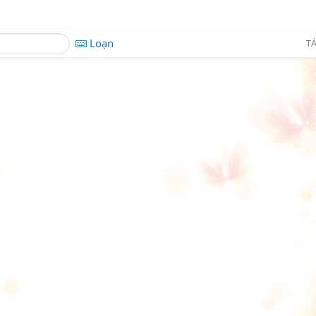
Loạn
TÁ