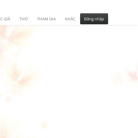
C GIẢ
THƠ
THAM GIA
KHÁC
Đăng nhập