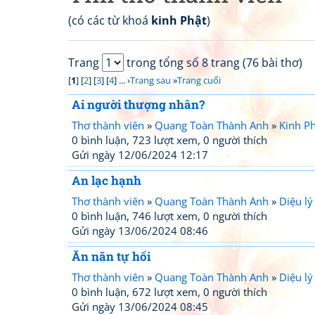
(có các từ khoá
kinh Phật
)
Trang
trong tổng số 8 trang (76 bài thơ)
[
1
] [
2
] [
3
] [
4
] ... ›
Trang sau
»
Trang cuối
Ai người thượng nhân?
Thơ thành viên
»
Quang Toàn Thành Anh
»
Kinh Ph
0 bình luận, 723 lượt xem, 0 người thích
Gửi ngày 12/06/2024 12:17
An lạc hạnh
Thơ thành viên
»
Quang Toàn Thành Anh
»
Diệu lý
0 bình luận, 746 lượt xem, 0 người thích
Gửi ngày 13/06/2024 08:46
Ăn năn tự hối
Thơ thành viên
»
Quang Toàn Thành Anh
»
Diệu lý
0 bình luận, 672 lượt xem, 0 người thích
Gửi ngày 13/06/2024 08:45