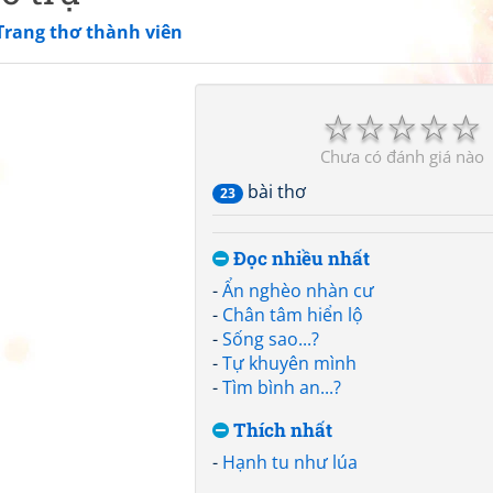
Trang thơ thành viên
☆
☆
☆
☆
☆
Chưa có đánh giá nào
bài thơ
23
Đọc nhiều nhất
-
Ẩn nghèo nhàn cư
-
Chân tâm hiển lộ
-
Sống sao...?
-
Tự khuyên mình
-
Tìm bình an...?
Thích nhất
-
Hạnh tu như lúa