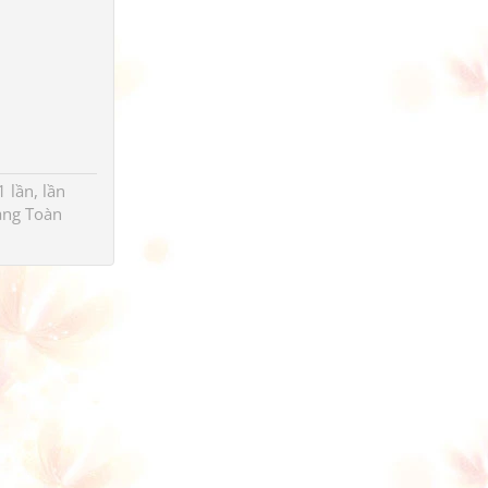
 lần, lần
ng Toàn