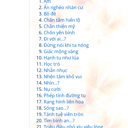
Ấm
Ẩn nghèo nhàn cư
Bồ đề
Chân tâm hiển lộ
Chân thiện mỹ
Chốn yên bình
Đi với ai...?
Đừng nói khi ta nóng
Giấc mộng vàng
Hạnh tu như lúa
Học trò
Nhẫn nhục
Nhện tằm khổ vui
Nhìn...?
Nụ cười
Phép tính đường tu
Rạng hình liên hoa
Sống sao...?
Tánh tuệ viên tròn
Tìm bình an...?
Triệu điều nhỏ xíu xiêu lòng