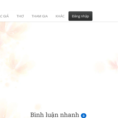
C GIẢ
THƠ
THAM GIA
KHÁC
Đăng nhập
Bình luận nhanh
0