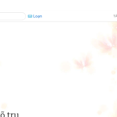
Loạn
TÁ
õ trụ