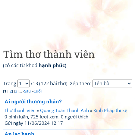
Tìm thơ thành viên
(có các từ khoá
hạnh phúc
)
Trang
/13 (122 bài thơ)
Xếp theo:
[
1
] [
2
] [
3
] ... ›
Sau
»
Cuối
Ai người thượng nhân?
Thơ thành viên
»
Quang Toàn Thành Anh
»
Kinh Pháp thi kệ
0 bình luận, 725 lượt xem, 0 người thích
Gửi ngày 11/06/2024 12:17
An lạc hạnh