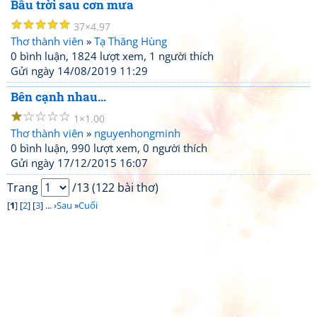
Bầu trời sau cơn mưa
☆
☆
☆
☆
☆
37
4.97
Thơ thành viên
»
Tạ Thăng Hùng
0 bình luận, 1824 lượt xem, 1 người thích
Gửi ngày 14/08/2019 11:29
Bên cạnh nhau…
☆
☆
☆
☆
☆
1
1.00
Thơ thành viên
»
nguyenhongminh
0 bình luận, 990 lượt xem, 0 người thích
Gửi ngày 17/12/2015 16:07
Trang
/13 (122 bài thơ)
[
1
] [
2
] [
3
] ... ›
Sau
»
Cuối