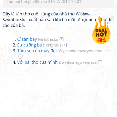
Tạo bởi
hongha83
vào 31/07/2014 10:01
Đây là tập thơ cuối cùng của nhà thơ Wisława
Szymborska, xuất bản sau khi bà mất, được xem như di
cảo của bà.
Ở sân bay
Na lotnisku
1
Sự cưỡng bức
Przymus
1
Tâm sự của máy đọc
Wyznania maszyny czytającej
1
Với bài thơ của mình
Do własnego wiersza
1