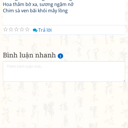
Hoa thắm bờ xa, sương ngậm nở
Chim sà ven bãi khói mây lồng
☆
☆
☆
☆
☆
Trả lời
Bình luận nhanh
1