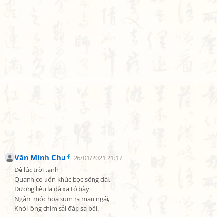
Văn Minh Chu
26/01/2021 21:17
Đê lúc trời tạnh

Quanh co uốn khúc bọc sông dài,

Dương liễu la đà xa tỏ bày

Ngậm móc hoa sum ra mạn ngái,

Khói lồng chim sải đáp sa bồi.