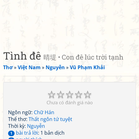
Tình đê
晴堤 • Con đê lúc trời tạnh
Thơ
»
Việt Nam
»
Nguyễn
»
Vũ Phạm Khải
☆
☆
☆
☆
☆
Chưa có đánh giá nào
Ngôn ngữ:
Chữ Hán
Thể thơ:
Thất ngôn tứ tuyệt
Thời kỳ:
Nguyễn
bài trả lời
: 1 bản dịch
1