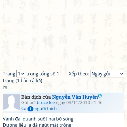
Trang
trong tổng số 1
Xếp theo:
trang (1 bài trả lời)
[
1
]
Bản dịch của
Nguyễn Văn Huyền
Gửi bởi
bruce lee
ngày 03/11/2010 21:46
Có
người thích
1
Vành đai quanh suốt hai bờ sông
Dương liễu la đà ngút mắt trông