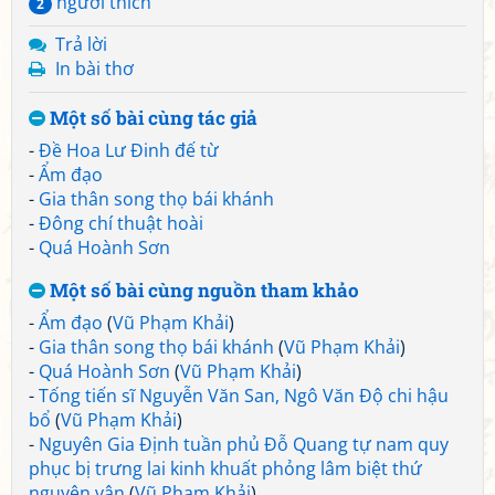
người thích
2
Trả lời
In bài thơ
Một số bài cùng tác giả
-
Đề Hoa Lư Đinh đế từ
-
Ẩm đạo
-
Gia thân song thọ bái khánh
-
Đông chí thuật hoài
-
Quá Hoành Sơn
Một số bài cùng nguồn tham khảo
-
Ẩm đạo
(
Vũ Phạm Khải
)
-
Gia thân song thọ bái khánh
(
Vũ Phạm Khải
)
-
Quá Hoành Sơn
(
Vũ Phạm Khải
)
-
Tống tiến sĩ Nguyễn Văn San, Ngô Văn Độ chi hậu
bổ
(
Vũ Phạm Khải
)
-
Nguyên Gia Định tuần phủ Đỗ Quang tự nam quy
phục bị trưng lai kinh khuất phỏng lâm biệt thứ
nguyên vận
(
Vũ Phạm Khải
)