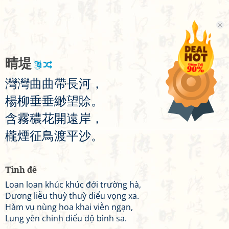
晴
堤
灣
灣
曲
曲
帶
長
河
，
楊
柳
垂
垂
緲
望
賒
。
含
霧
穠
花
開
遠
岸
，
櫳
煙
征
鳥
渡
平
沙
。
Tình đê
Loan loan khúc khúc đới trường hà,
Dương liễu thuỳ thuỳ diểu vọng xa.
Hàm vụ nùng hoa khai viễn ngạn,
Lung yên chinh điểu độ bình sa.