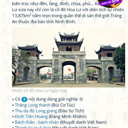
kiến trúc như đền, lăng, đình, chùa, phủ... Kinh đô Hoa
Lư xưa nay chỉ còn là cố đô Hoa Lư với diện tích tự nhiên
13,87km² nằm trọn trong quần thể di sản thế giới Tràng
An thuộc địa bàn tỉnh Ninh Bình.
Hình: Cố đô Hoa Lư ngày nay
» Có
nội dung dùng giải nghĩa:
9
Thăng Long thành
(Bùi Cơ Túc)
Thu dạ độ Long giang
(Đào Sư Tích)
Đinh Tiên Hoàng
(Đặng Minh Khiêm)
Bách thần - bách nhân
(Khuyết danh Việt Nam)
Thành kỳ quải húc
(Khuyết danh Việt Nam)