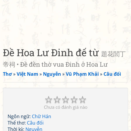
Đề Hoa Lư Đinh đế từ
題花閭丁
帝祠 • Đề đền thờ vua Đinh ở Hoa Lư
Thơ
»
Việt Nam
»
Nguyễn
»
Vũ Phạm Khải
»
Câu đối
☆
☆
☆
☆
☆
Chưa có đánh giá nào
Ngôn ngữ:
Chữ Hán
Thể thơ:
Câu đối
Thời kỳ:
Nguyễn