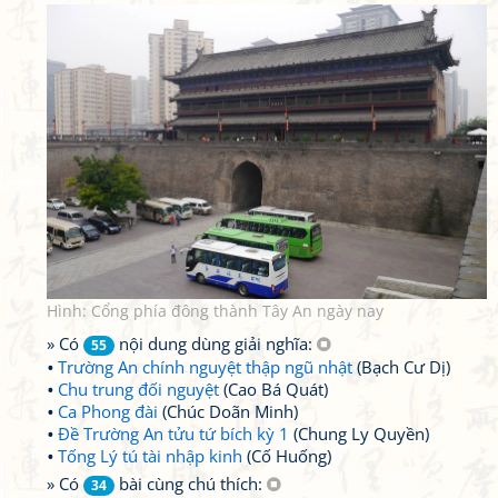
Hình: Cổng phía đông thành Tây An ngày nay
» Có
nội dung dùng giải nghĩa:
55
Trường An chính nguyệt thập ngũ nhật
(Bạch Cư Dị)
Chu trung đối nguyệt
(Cao Bá Quát)
Ca Phong đài
(Chúc Doãn Minh)
Đề Trường An tửu tứ bích kỳ 1
(Chung Ly Quyền)
Tống Lý tú tài nhập kinh
(Cố Huống)
» Có
bài cùng chú thích:
34