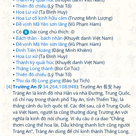
Thiên đô chiếu
(Lý Thái Tổ)
Hoa Lư xứ
(Tạ Đình Huy)
Hoa Lư cố kinh hữu cảm
(Trương Minh Lượng)
Đề vịnh Mã Yên sơn lăng
(Vũ Phạm Hàm)
» Có
bài cùng chú thích:
8
Bách thần - bách nhân
(Khuyết danh Việt Nam)
Đề vịnh Mã Yên sơn lăng
(Vũ Phạm Hàm)
Đinh Tiên Hoàng
(Đặng Minh Khiêm)
Hoa Lư xứ
(Tạ Đình Huy)
Thành kỳ quải húc
(Khuyết danh Việt Nam)
Thăng Long thành
(Bùi Cơ Túc)
Thiên đô chiếu
(Lý Thái Tổ)
Thu dạ độ Long giang
(Đào Sư Tích)
[4]
Trường An
(
34.264,108.948
): Trường An 長安 hay
Tràng An là kinh đô nhà Hán và nhà Đường, Trung Quốc,
cố chỉ nay trong thành phố Tây An, tỉnh Thiểm Tây, là
thắng cảnh du lịch quốc tế. Các đời sau, cả ở Trung Quốc
và Việt Nam, người ta cũng thường dùng Trường An với
nghĩa là kinh đô nói chung. Ví dụ câu ở ca dao “Chẳng
thơm cũng thể hoa lài, Dẫu không thanh lịch cũng người
Tràng An”, Tràng An dùng để chỉ kinh thành Thăng Long.