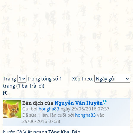
Trang
trong tổng số 1
Xếp theo:
trang (1 bài trả lời)
[
1
]
Bản dịch của
Nguyễn Văn Huyền
Gửi bởi
hongha83
ngày 29/06/2016 07:37
Đã sửa 1 lần, lần cuối bởi
hongha83
vào
29/06/2016 07:38
Nước Cồ Việt ngang Tống Khai Bảo,