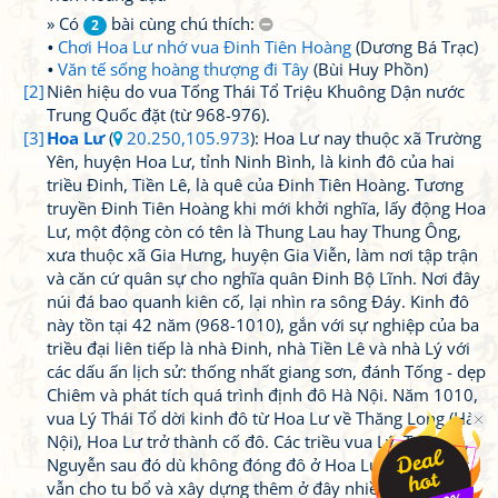
» Có
bài cùng chú thích:
2
Chơi Hoa Lư nhớ vua Đinh Tiên Hoàng
(Dương Bá Trạc)
Văn tế sống hoàng thượng đi Tây
(Bùi Huy Phồn)
[2]
Niên hiệu do vua Tống Thái Tổ Triệu Khuông Dận nước
Trung Quốc đặt (từ 968-976).
[3]
Hoa Lư
(
20.250,105.973
): Hoa Lư nay thuộc xã Trường
Yên, huyện Hoa Lư, tỉnh Ninh Bình, là kinh đô của hai
triều Đinh, Tiền Lê, là quê của Đinh Tiên Hoàng. Tương
truyền Đinh Tiên Hoàng khi mới khởi nghĩa, lấy động Hoa
Lư, một động còn có tên là Thung Lau hay Thung Ông,
xưa thuộc xã Gia Hưng, huyện Gia Viễn, làm nơi tập trận
và căn cứ quân sự cho nghĩa quân Đinh Bộ Lĩnh. Nơi đây
núi đá bao quanh kiên cố, lại nhìn ra sông Đáy. Kinh đô
này tồn tại 42 năm (968-1010), gắn với sự nghiệp của ba
triều đại liên tiếp là nhà Đinh, nhà Tiền Lê và nhà Lý với
các dấu ấn lịch sử: thống nhất giang sơn, đánh Tống - dẹp
Chiêm và phát tích quá trình định đô Hà Nội. Năm 1010,
vua Lý Thái Tổ dời kinh đô từ Hoa Lư về Thăng Long (Hà
Nội), Hoa Lư trở thành cố đô. Các triều vua Lý, Trần, Lê,
Nguyễn sau đó dù không đóng đô ở Hoa Lư nữa nhưng
vẫn cho tu bổ và xây dựng thêm ở đây nhiều công trình