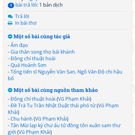
bài trả lời
: 1 bản dịch
1
Trả lời
In bài thơ
Một số bài cùng tác giả
-
Ẩm đạo
-
Gia thân song thọ bái khánh
-
Đông chí thuật hoài
-
Quá Hoành Sơn
-
Tống tiến sĩ Nguyễn Văn San, Ngô Văn Độ chi hậu
bổ
Một số bài cùng nguồn tham khảo
-
Đông chí thuật hoài
(
Vũ Phạm Khải
)
-
Đề Trà Tu Trần Nhật Duật thái phó từ
(
Vũ Phạm
Khải
)
-
Chu hành
(
Vũ Phạm Khải
)
-
Tân Mùi lạp ký chư ấu tử đồng tôn xuân sam thư
giới
(
Vũ Phạm Khải
)