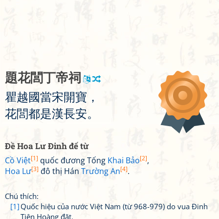
題
花
閭
丁
帝
祠
瞿
越
國
當
宋
開
寶
，
花
閭
都
是
漢
長
安
。
Đề Hoa Lư Đinh đế từ
[1]
[2]
Cồ Việt
quốc đương Tống
Khai Bảo
,
[3]
[4]
Hoa Lư
đô thị Hán
Trường An
.
Chú thích:
[1]
Quốc hiệu của nước Việt Nam (từ 968-979) do vua Đinh
Tiên Hoàng đặt.