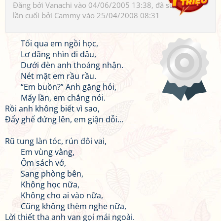
Đăng bởi
Vanachi
vào 04/06/2005 13:38, đã sửa 2 lần,
lần cuối bởi
Cammy
vào 25/04/2008 08:31
Tối qua em ngồi học,
Lơ đãng nhìn đi đâu,
Dưới đèn anh thoáng nhận.
Nét mặt em rầu rầu.
“Em buồn?” Anh gặng hỏi,
Mấy lần, em chẳng nói.
Rồi anh không biết vì sao,
Đẩy ghế đứng lên, em giận dỗi...
Rũ tung làn tóc, rún đôi vai,
Em vùng vằng,
Ôm sách vở,
Sang phòng bên,
Không học nữa,
Không cho ai vào nữa,
Cũng không thèm nghe nữa,
Lời thiết tha anh van gọi mái ngoài.