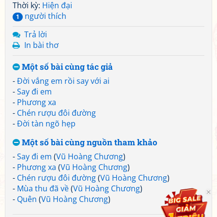
Thời kỳ:
Hiện đại
người thích
1
Trả lời
In bài thơ
Một số bài cùng tác giả
-
Đời vắng em rồi say với ai
-
Say đi em
-
Phương xa
-
Chén rượu đôi đường
-
Đời tàn ngõ hẹp
Một số bài cùng nguồn tham khảo
-
Say đi em
(
Vũ Hoàng Chương
)
-
Phương xa
(
Vũ Hoàng Chương
)
-
Chén rượu đôi đường
(
Vũ Hoàng Chương
)
-
Mùa thu đã về
(
Vũ Hoàng Chương
)
-
Quên
(
Vũ Hoàng Chương
)