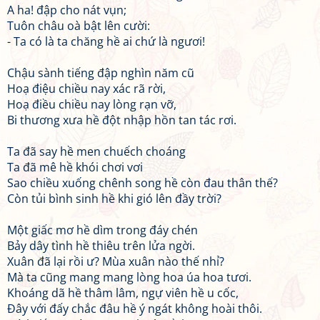
A ha! đập cho nát vụn;
Tuôn châu oà bật lên cười:
- Ta có là ta chăng hề ai chứ là ngươi!
Chậu sành tiếng đập nghìn năm cũ
Hoạ điệu chiều nay xác rã rời,
Hoạ điều chiều nay lòng rạn vỡ,
Bi thương xưa hề đột nhập hồn tan tác rơi.
Ta đã say hề men chuếch choáng
Ta đã mê hề khói chơi vơi
Sao chiều xuống chênh song hề còn đau thân thế?
Còn tủi bình sinh hề khi gió lên đầy trời?
Một giấc mơ hề dìm trong đáy chén
Bảy dây tình hề thiêu trên lửa ngời.
Xuân đã lại rồi ư? Mùa xuân nào thế nhỉ?
Mà ta cũng mang mang lòng hoa úa hoa tươi.
Khoáng dã hề thâm lâm, ngự viên hề u cốc,
Đây với đấy chắc đâu hề ý ngát không hoài thôi.