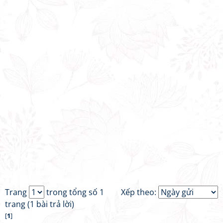
Trang
trong tổng số 1
Xếp theo:
trang (1 bài trả lời)
[
1
]