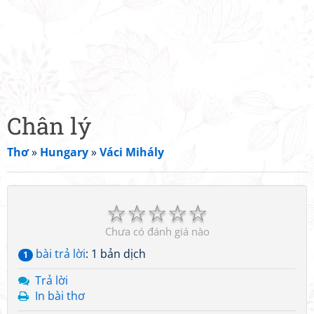
Chân lý
Thơ
»
Hungary
»
Váci Mihály
☆
☆
☆
☆
☆
Chưa có đánh giá nào
bài trả lời
: 1 bản dịch
1
Trả lời
In bài thơ