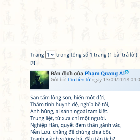
Trang
trong tổng số 1 trang (1 bài trả lời)
[
1
]
Bản dịch của
Phạm Quang Ái
Gửi bởi
tôn tiền tử
ngày 13/09/2018 04:
Sẵn tấm lòng son, hiến một đời,
Thắm tình huynh đệ, nghĩa bề tôi,
Anh hùng, ai sánh ngoài tam kiệt.
Trung liệt, từ xưa chỉ một người.
Nghiệp Hán, quyết đem thân gánh vác,
Nền Lưu, chẳng để chúng chia bôi.
Tranh giành vương bá, đâu tàn tích?