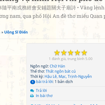
奉隨平南戎務經會安鋪題關夫子廟詩 • Vâng lệnh
ương nam, qua phố Hội An đề thơ miếu Quan
n
»
Uông Sĩ Điển
☆
☆
☆
☆
☆
1
5.00
Ngôn ngữ:
Chữ Hán
Thể thơ:
Thất ngôn bát cú
Thời kỳ:
Hậu Lê, Mạc, Trịnh-Nguyễn
bài trả lời
: 1 bản dịch
1
Trả lời
In bài thơ