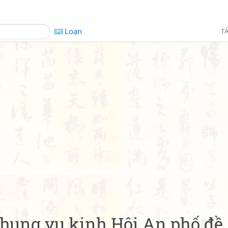
Loạn
TÁ
hung vụ kinh Hội An phố đề