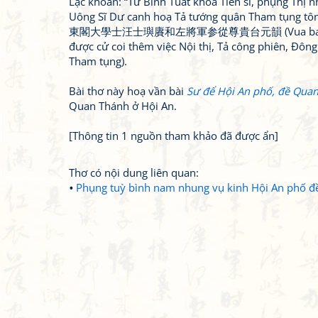
Lạc khoản: “Tứ Bính Tuất khoa Tiến sĩ, phụng Thị nh
Uông Sĩ Dư canh hoạ Tả tướng quân Tha
東閣大學士汪士璵賡和左將軍参從尊貴台元韻 (Vua ban Tiến sĩ kh
được cử coi thêm việc Nội thị, Tả công phiên, Đôn
Tham tụng).
Bài thơ này hoạ vần bài
Sư để Hội An phố, đề Qua
Quan Thánh ở Hội An.
[Thông tin 1 nguồn tham khảo đã được ẩn]
Thơ có nội dung liên quan:
Phụng tuỳ bình nam nhung vụ kinh Hội An phố đ