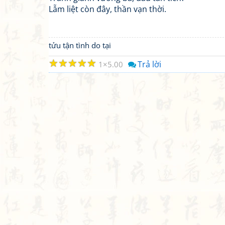
Lẫm liệt còn đây, thần vạn thời.
tửu tận tình do tại
☆
☆
☆
☆
☆
Trả lời
1
5.00