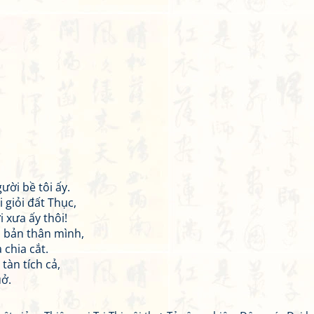
ười bề tôi ấy.
 giỏi đất Thục,
 xưa ấy thôi!
a bản thân mình,
 chia cắt.
tàn tích cả,
uở.