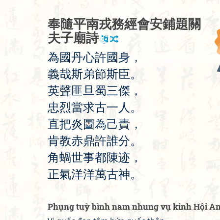
奉
隨
平
南
戎
務
經
會
安
鋪
題
關
夫
子
廟
詩
為
國
丹
心
許
國
身
，
義
哉
斯
弟
節
斯
臣
。
英
聲
匪
旦
蜀
三
傑
，
忠
烈
當
求
古
一
人
。
直
把
炎
圖
為
己
責
，
肯
教
赤
鼎
許
誰
分
。
角
蝸
世
事
都
陳
迹
，
正
氣
洋
洋
萬
古
神
。
Phụng tuỳ bình nam nhung vụ kinh Hội An