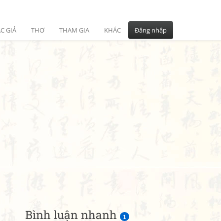
C GIẢ
THƠ
THAM GIA
KHÁC
Đăng nhập
Bình luận nhanh
1