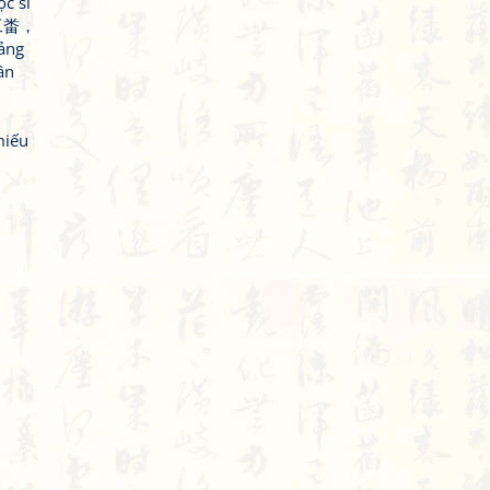
ọc sĩ
冩工畨，
ảng
ân
miếu