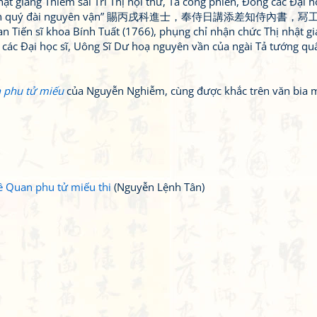
ật giảng Thiêm sai Tri Thị nội thư, Tả công phiên, Đông các Đại h
m tụng tôn quý đài nguyên vận” 賜丙戌科進士，奉侍日講添差知侍內書，
oa Bính Tuất (1766), phụng chỉ nhận chức Thị nhật gi
g các Đại học sĩ, Uông Sĩ Dư hoạ nguyên vần của ngài Tả tướng qu
n phu tử miếu
của Nguyễn Nghiễm, cùng được khắc trên văn bia 
ề Quan phu tử miếu thi
(Nguyễn Lệnh Tân)