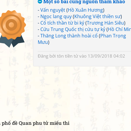
Một số bài cùng nguồn tham khảo
-
Vấn nguyệt
(
Hồ Xuân Hương
)
-
Ngọc lang quy
(
Khuông Việt thiền sư
)
-
Cổ tích thần từ bi ký
(
Trương Hán Siêu
)
-
Cứu Trung Quốc thị cứu tự kỷ
(
Hồ Chí Mi
-
Thăng Long thành hoài cổ
(
Phan Trọng
Mưu
)
Đăng bởi
tôn tiền tử
vào 13/09/2018 04:02
 phố đề Quan phu tử miếu thi