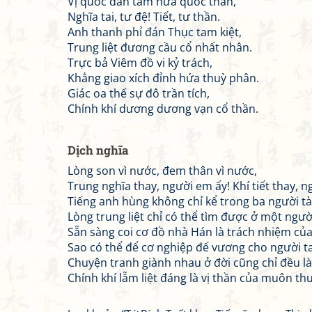
Vị quốc đan tâm hứa quốc thân,
Nghĩa tai, tư đệ! Tiết, tư thần.
Anh thanh phỉ đán Thục tam kiệt,
Trung liệt đương cầu cổ nhất nhân.
Trực bả Viêm đồ vi kỷ trách,
Khẳng giao xích đỉnh hứa thuỳ phân.
Giác oa thế sự đô trần tích,
Chính khí dương dương vạn cổ thần.
Dịch nghĩa
Lòng son vì nước, đem thân vì nước,
Trung nghĩa thay, người em ấy! Khí tiết thay, ng
Tiếng anh hùng không chỉ kể trong ba người tài
Lòng trung liệt chỉ có thể tìm được ở một người
Sẵn sàng coi cơ đồ nhà Hán là trách nhiệm củ
Sao có thể để cơ nghiệp đế vương cho người ta
Chuyện tranh giành nhau ở đời cũng chỉ đều là 
Chính khí lẫm liệt đáng là vị thần của muôn th