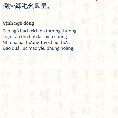
倒
掛
綠
毛
幺
鳳
皇
。
Vịnh ngô đồng
Cao ngô bách xích dạ thương thương,
Loạn tảo thu tinh lạc hiểu sương.
Như hà bất hướng Tây Châu thực,
Đảo quải lục mao yêu phụng hoàng.