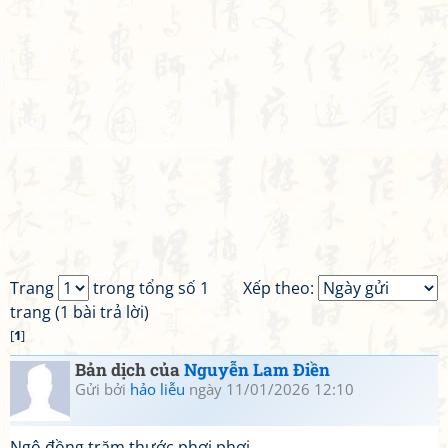
Trang
trong tổng số 1
Xếp theo:
trang (1 bài trả lời)
[
1
]
Bản dịch của
Nguyễn Lam Điền
Gửi bởi
hảo liễu
ngày 11/01/2026 12:10
Ngô đồng trăm thước phơi phơi,