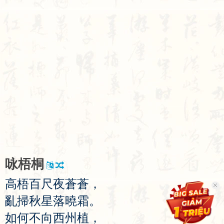
咏
梧
桐
高
梧
百
尺
夜
蒼
蒼
，
亂
掃
秋
星
落
曉
霜
。
如
何
不
向
西
州
植
，