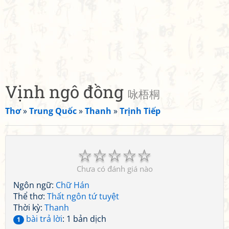
Vịnh ngô đồng
咏梧桐
Thơ
»
Trung Quốc
»
Thanh
»
Trịnh Tiếp
☆
☆
☆
☆
☆
Chưa có đánh giá nào
Ngôn ngữ:
Chữ Hán
Thể thơ:
Thất ngôn tứ tuyệt
Thời kỳ:
Thanh
bài trả lời
: 1 bản dịch
1