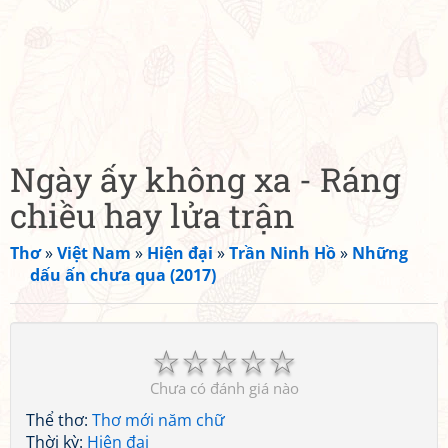
Ngày ấy không xa - Ráng
chiều hay lửa trận
Thơ
»
Việt Nam
»
Hiện đại
»
Trần Ninh Hồ
»
Những
dấu ấn chưa qua (2017)
☆
☆
☆
☆
☆
Chưa có đánh giá nào
Thể thơ:
Thơ mới năm chữ
Thời kỳ:
Hiện đại