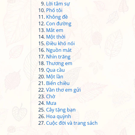
Lời tâm sự
Phố tôi
Không đề
Con đường
Mắt em
Một thời
Điều khó nói
Nguồn mát
Nhìn trăng
Thương em
Qua cầu
Một lần
Biển chiều
Vần thơ em gửi
Chờ
Mưa
Cây tặng bạn
Hoa quỳnh
Cuộc đời và trang sách