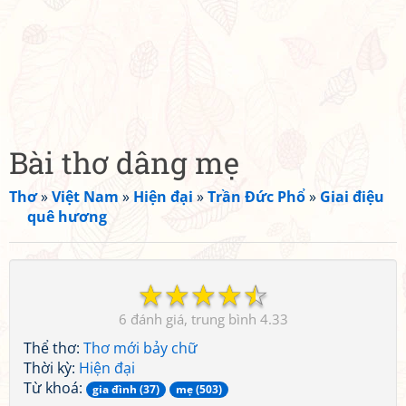
Bài thơ dâng mẹ
Thơ
»
Việt Nam
»
Hiện đại
»
Trần Đức Phổ
»
Giai điệu
quê hương
☆
☆
☆
☆
☆
6
4.33
Thể thơ:
Thơ mới bảy chữ
Thời kỳ:
Hiện đại
Từ khoá:
gia đình (37)
mẹ (503)