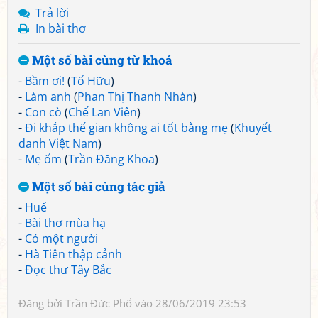
Trả lời
In bài thơ
Một số bài cùng từ khoá
-
Bầm ơi!
(
Tố Hữu
)
-
Làm anh
(
Phan Thị Thanh Nhàn
)
-
Con cò
(
Chế Lan Viên
)
-
Đi khắp thế gian không ai tốt bằng mẹ
(
Khuyết
danh Việt Nam
)
-
Mẹ ốm
(
Trần Đăng Khoa
)
Một số bài cùng tác giả
-
Huế
-
Bài thơ mùa hạ
-
Có một người
-
Hà Tiên thập cảnh
-
Đọc thư Tây Bắc
Đăng bởi
Trần Đức Phổ
vào 28/06/2019 23:53