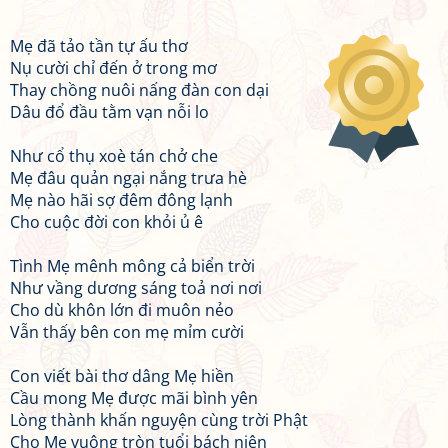
Mẹ đã tảo tần tự ấu thơ
Nụ cười chỉ đến ở trong mơ
Thay chồng nuôi nấng đàn con dại
Dâu đổ đầu tằm vạn nỗi lo
Như cổ thụ xoè tán chở che
Mẹ đâu quản ngại nắng trưa hè
Mẹ nào hãi sợ đêm đông lạnh
Cho cuộc đời con khỏi ủ ê
Tình Mẹ mênh mông cả biển trời
Như vầng dương sáng toả nơi nơi
Cho dù khôn lớn đi muôn nẻo
Vẫn thấy bên con mẹ mỉm cười
Con viết bài thơ dâng Mẹ hiền
Cầu mong Mẹ được mãi bình yên
Lòng thành khấn nguyện cùng trời Phật
Cho Mẹ vuông tròn tuổi bách niên