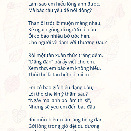
Làm sao em hiểu lòng anh được,
Mà bắc cầu yêu để nối dòng?
Than ôi trót lỡ muộn màng nhau,
Kẻ ngại ngùng đi người cúi đầu.
Ôi có bao nhiêu bờ ước hẹn,
Cho người về đẫm với Thương Đau?
Rồi một tàn xuân thức trắng đêm,
“Dâng đàn” bài ấy viết cho em.
Xem thơ, em bảo em không hiểu,
Thôi thế là tan hết nổi niềm.
Em có bao giờ hiểu đặng đâu,
Lời thơ che kín ý thâm sâu?
“Ngày mai anh bỏ làm thi sĩ”,
Nhưng sẽ yêu em đến bạc đầu.
Rồi mỗi chiều xuân lắng tiếng đàn,
Gởi lòng trong gió dệt du dương,