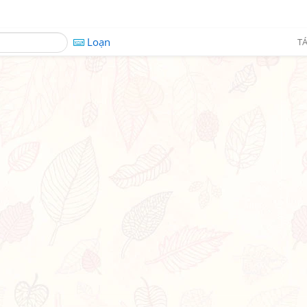
Loạn
TÁ