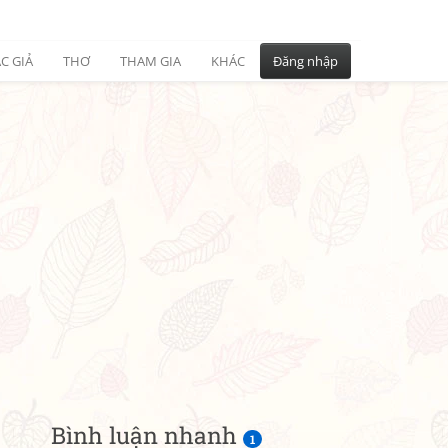
C GIẢ
THƠ
THAM GIA
KHÁC
Đăng nhập
Bình luận nhanh
1