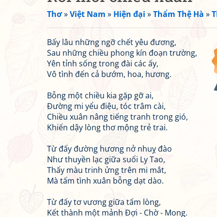
Thơ
»
Việt Nam
»
Hiện đại
»
Thẩm Thệ Hà
»
T
Bấy lâu những ngỡ chết yêu đương,
Sau những chiều phong kín đoạn trường,
Yên tỉnh sống trong đài các ấy,
Vô tình đến cả bướm, hoa, hương.
Bỗng một chiều kia gặp gỡ ai,
Đường mi yểu điệu, tóc trâm cài,
Chiều xuân nâng tiếng tranh trong gió,
Khiến dậy lòng thơ mộng trẻ trai.
Từ đấy đường hương nở nhuỵ đào
Như thuyền lạc giữa suối Ly Tao,
Thấy màu trinh ửng trên mi mắt,
Mà tấm tình xuân bỗng dạt dào.
Từ đấy tơ vương giữa tấm lòng,
Kết thành một mảnh Đợi - Chờ - Mong.