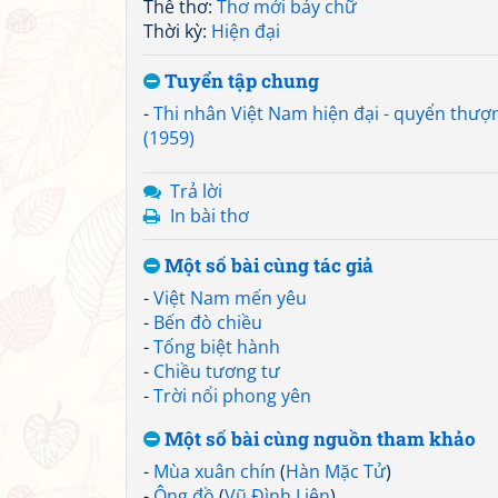
Thể thơ:
Thơ mới bảy chữ
Thời kỳ:
Hiện đại
Tuyển tập chung
-
Thi nhân Việt Nam hiện đại - quyển thượ
(1959)
Trả lời
In bài thơ
Một số bài cùng tác giả
-
Việt Nam mến yêu
-
Bến đò chiều
-
Tống biệt hành
-
Chiều tương tư
-
Trời nổi phong yên
Một số bài cùng nguồn tham khảo
-
Mùa xuân chín
(
Hàn Mặc Tử
)
-
Ông đồ
(
Vũ Đình Liên
)