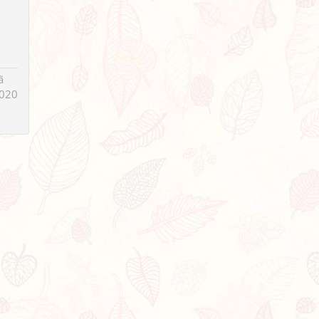
ã
020