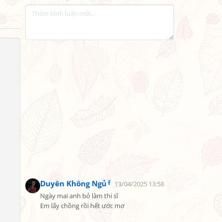
Duyên Không Ngủ
13/04/2025 13:58
Ngày mai anh bỏ làm thi sĩ

Em lấy chồng rồi hết ước mơ