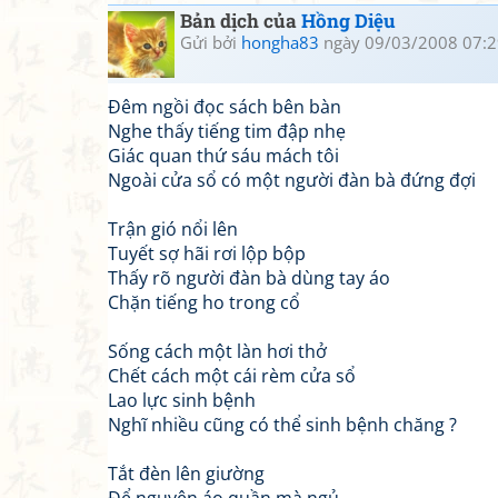
Bản dịch của
Hồng Diệu
Gửi bởi
hongha83
ngày 09/03/2008 07:2
Đêm ngồi đọc sách bên bàn
Nghe thấy tiếng tim đập nhẹ
Giác quan thứ sáu mách tôi
Ngoài cửa sổ có một người đàn bà đứng đợi
Trận gió nổi lên
Tuyết sợ hãi rơi lộp bộp
Thấy rõ người đàn bà dùng tay áo
Chặn tiếng ho trong cổ
Sống cách một làn hơi thở
Chết cách một cái rèm cửa sổ
Lao lực sinh bệnh
Nghĩ nhiều cũng có thể sinh bệnh chăng ?
Tắt đèn lên giường