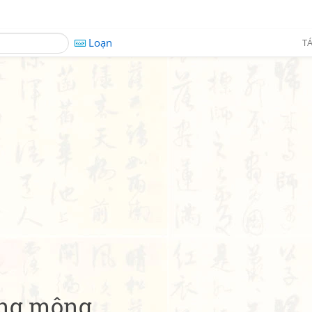
Loạn
TÁ
ong mộng