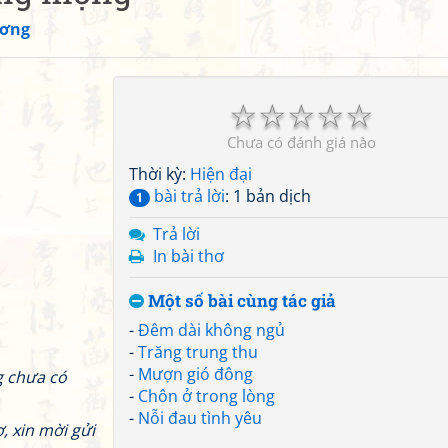
ương
☆
☆
☆
☆
☆
Chưa có đánh giá nào
Thời kỳ:
Hiện đại
bài trả lời
: 1 bản dịch
1
Trả lời
In bài thơ
Một số bài cùng tác giả
-
Đêm dài không ngủ
-
Trăng trung thu
-
Mượn gió đông
g chưa có
-
Chôn ở trong lòng
-
Nỗi đau tình yêu
, xin mời gửi