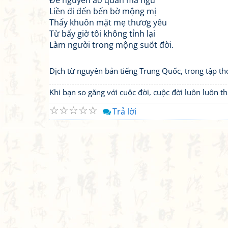
Để nguyên áo quần mà ngủ
Liền đi đến bến bờ mộng mị
Thấy khuôn mặt mẹ thươg yêu
Từ bấy giờ tôi không tỉnh lại
Làm người trong mộng suốt đời.
Dịch từ nguyên bản tiếng Trung Quốc, trong tập th
Khi bạn so găng với cuộc đời, cuộc đời luôn luôn 
☆
☆
☆
☆
☆
Trả lời