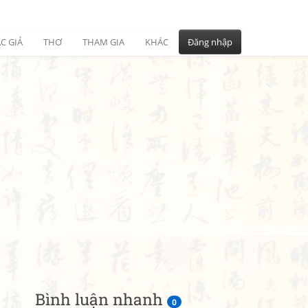
C GIẢ
THƠ
THAM GIA
KHÁC
Đăng nhập
Bình luận nhanh
0