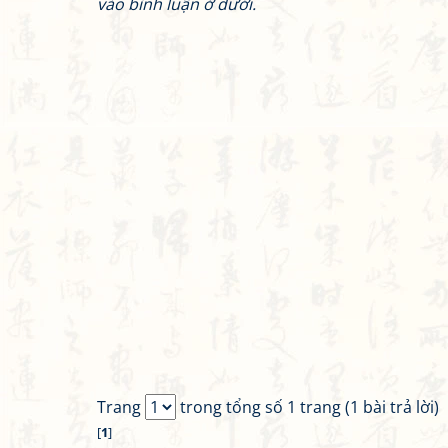
vào bình luận ở dưới.
Trang
trong tổng số 1 trang (1 bài trả lời)
[
1
]