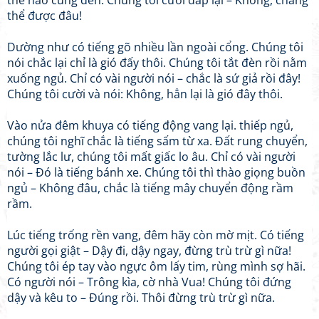
thể nào cũng đến. Chúng tôi cười đáp lại – Không, chẳng
thể được đâu!
Dường như có tiếng gõ nhiều lần ngoài cổng. Chúng tôi
nói chắc lại chỉ là gió đấy thôi. Chúng tôi tắt đèn rồi nằm
xuống ngủ. Chỉ có vài người nói – chắc là sứ giả rồi đây!
Chúng tôi cười và nói: Không, hẳn lại là gió đây thôi.
Vào nửa đêm khuya có tiếng động vang lại. thiếp ngủ,
chúng tôi nghĩ chắc là tiếng sấm từ xa. Đất rung chuyển,
tường lắc lư, chúng tôi mất giấc lo âu. Chỉ có vài người
nói – Đó là tiếng bánh xe. Chúng tôi thì thào giọng buồn
ngủ – Không đâu, chắc là tiếng mây chuyển động rầm
rầm.
Lúc tiếng trống rền vang, đêm hãy còn mờ mịt. Có tiếng
người gọi giật – Dậy đi, dậy ngay, đừng trù trừ gì nữa!
Chúng tôi ép tay vào ngực ôm lấy tim, rùng mình sợ hãi.
Có người nói – Trông kìa, cờ nhà Vua! Chúng tôi đứng
dậy và kêu to – Đúng rồi. Thôi đừng trù trừ gì nữa.