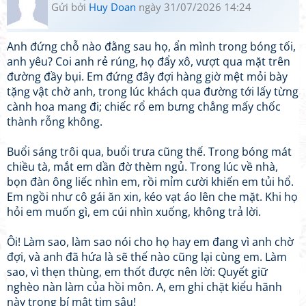
Gửi bởi
Huy Doan
ngày 31/07/2026 14:24
Anh đứng chỗ nào đằng sau họ, ẩn mình trong bóng tối,
anh yêu? Coi anh rẻ rúng, họ đẩy xô, vượt qua mặt trên
đường đầy bụi. Em đứng đây đợi hàng giờ mệt mỏi bày
tặng vật chờ anh, trong lúc khách qua đường tới lấy từng
cành hoa mang đi; chiếc rổ em bưng chẳng mấy chốc
thành rỗng không.
Buổi sáng trôi qua, buổi trưa cũng thế. Trong bóng mát
chiều tà, mắt em dần đờ thèm ngủ. Trong lúc về nhà,
bọn đàn ông liếc nhìn em, rồi mỉm cười khiến em tủi hổ.
Em ngồi như cô gái ăn xin, kéo vạt áo lên che mặt. Khi họ
hỏi em muốn gì, em cúi nhìn xuống, không trả lời.
Ôi! Làm sao, làm sao nói cho họ hay em đang vì anh chờ
đợi, và anh đã hứa là sẽ thế nào cũng lại cùng em. Làm
sao, vì thẹn thùng, em thốt được nên lời: Quyết giữ
nghèo nàn làm của hồi môn. A, em ghi chặt kiểu hãnh
này trong bí mật tim sâu!