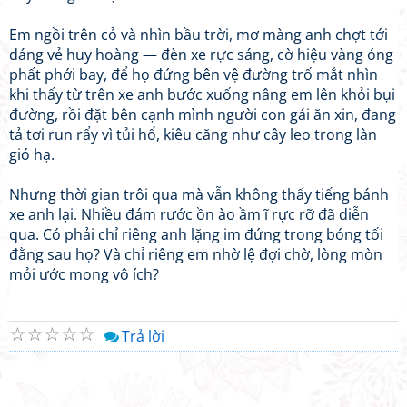
Em ngồi trên cỏ và nhìn bầu trời, mơ màng anh chợt tới
dáng vẻ huy hoàng — đèn xe rực sáng, cờ hiệu vàng óng
phất phới bay, để họ đứng bên vệ đường trố mắt nhìn
khi thấy từ trên xe anh bước xuống nâng em lên khỏi bụi
đường, rồi đặt bên cạnh mình người con gái ăn xin, đang
tả tơi run rẩy vì tủi hổ, kiêu căng như cây leo trong làn
gió hạ.
Nhưng thời gian trôi qua mà vẫn không thấy tiếng bánh
xe anh lại. Nhiều đám rước ồn ào ầm ĩ rực rỡ đã diễn
qua. Có phải chỉ riêng anh lặng im đứng trong bóng tối
đằng sau họ? Và chỉ riêng em nhờ lệ đợi chờ, lòng mòn
mỏi ước mong vô ích?
☆
☆
☆
☆
☆
Trả lời