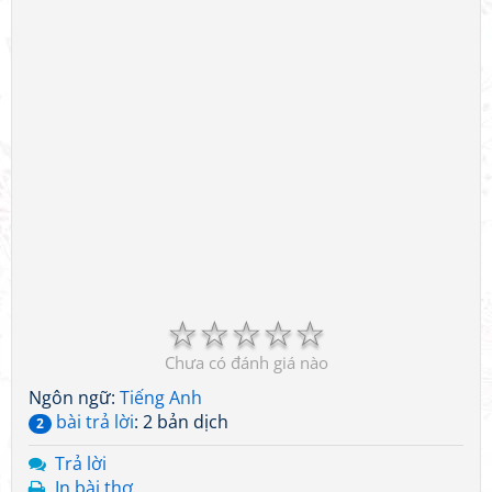
☆
☆
☆
☆
☆
Chưa có đánh giá nào
Ngôn ngữ:
Tiếng Anh
bài trả lời
: 2 bản dịch
2
Trả lời
In bài thơ