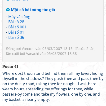
Một số bài cùng tác giả
-
Mây và sóng
-
Bài số 28
-
Bài số 001
-
Bài số 01
-
Bài số 36
Đăng bởi
Vanachi
vào 05/03/2007 18:15, đã sửa 2 lần,
lần cuối bởi
Vanachi
vào 05/03/2007 18:38
Poem 41
Where dost thou stand behind them all, my lover, hiding
thyself in the shadows? They push thee and pass thee by
on the dusty road, taking thee for naught. I wait here
weary hours spreading my offerings for thee, while
passers-by come and take my flowers, one by one, and
my basket is nearly empty.