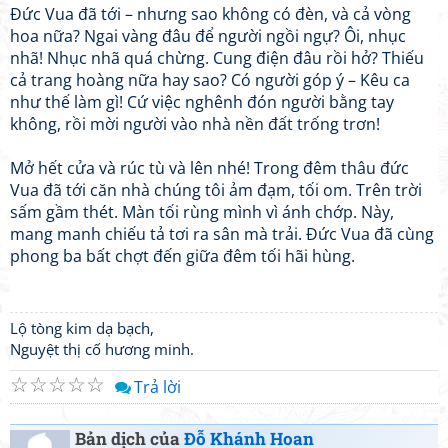
Đức Vua đã tới – nhưng sao không có đèn, và cả vòng
hoa nữa? Ngai vàng đâu để người ngồi ngự? Ôi, nhục
nhã! Nhục nhã quá chừng. Cung điện đâu rồi hở? Thiếu
cả trang hoàng nữa hay sao? Có người góp ý – Kêu ca
như thế làm gì! Cứ việc nghênh đón người bằng tay
không, rồi mời người vào nhà nền đất trống trơn!
Mở hết cửa và rúc tù và lên nhé! Trong đêm thâu đức
Vua đã tới căn nhà chúng tôi ảm đạm, tối om. Trên trời
sấm gầm thét. Màn tối rùng mình vì ánh chớp. Này,
mang manh chiếu tả tơi ra sân mà trải. Đức Vua đã cùng
phong ba bất chợt đến giữa đêm tối hãi hùng.
Lộ tòng kim dạ bạch,
Nguyệt thị cố hương minh.
☆
☆
☆
☆
☆
Trả lời
Bản dịch của
Đỗ Khánh Hoan