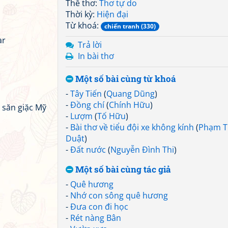
Thể thơ:
Thơ tự do
Thời kỳ:
Hiện đại
Từ khoá:
chiến tranh (330)
ar
Trả lời
In bài thơ
Một số bài cùng từ khoá
-
Tây Tiến
(
Quang Dũng
)
-
Đồng chí
(
Chính Hữu
)
 săn giặc Mỹ
-
Lượm
(
Tố Hữu
)
-
Bài thơ về tiểu đội xe không kính
(
Phạm T
Duật
)
-
Đất nước
(
Nguyễn Đình Thi
)
Một số bài cùng tác giả
-
Quê hương
-
Nhớ con sông quê hương
-
Đưa con đi học
-
Rét nàng Bân