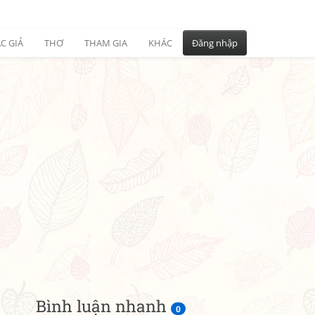
C GIẢ
THƠ
THAM GIA
KHÁC
Đăng nhập
Bình luận nhanh
0