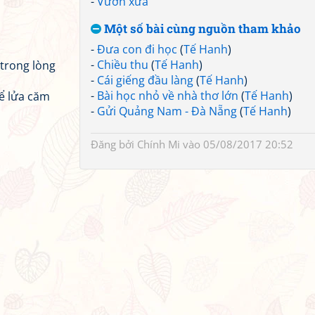
-
Vườn xưa
Một số bài cùng nguồn tham khảo
-
Đưa con đi học
(
Tế Hanh
)
-
Chiều thu
(
Tế Hanh
)
trong lòng
-
Cái giếng đầu làng
(
Tế Hanh
)
-
Bài học nhỏ về nhà thơ lớn
(
Tế Hanh
)
bể lửa căm
-
Gửi Quảng Nam - Đà Nẵng
(
Tế Hanh
)
Đăng bởi
Chính Mi
vào 05/08/2017 20:52