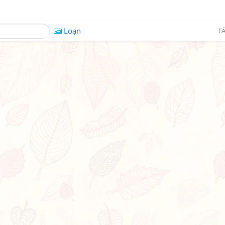
Loạn
TÁ