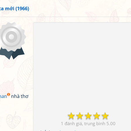
a mới (1966)
man
nhà thơ
☆
☆
☆
☆
☆
1
5.00