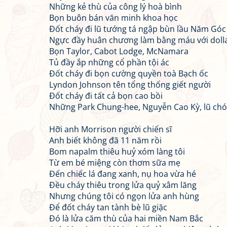
Những kẻ thù của công lý hoà bình
Bọn buôn bán văn minh khoa học
Đốt cháy đi lũ tướng tá ngập bùn lầu Năm Góc
Ngực đầy huân chương làm bằng máu với doll
Bọn Taylor, Cabot Lodge, McNamara
Tủ đầy ắp những cổ phần tội ác
Đốt cháy đi bọn cường quyền toà Bạch ốc
Lyndon Johnson tên tổng thống giết người
Đốt cháy đi tất cả bọn cao bồi
Những Park Chung-hee, Nguyễn Cao Kỳ, lũ chó
Hỡi anh Morrison người chiến sĩ
Anh biết không đã 11 năm rồi
Bom napalm thiêu huỷ xóm làng tôi
Từ em bé miệng còn thơm sữa mẹ
Đến chiếc lá đang xanh, nụ hoa vừa hé
Đều cháy thiêu trong lửa quỷ xâm lăng
Nhưng chúng tôi có ngọn lửa anh hùng
Để đốt cháy tan tành bè lũ giặc
Đó là lửa căm thù của hai miền Nam Bắc