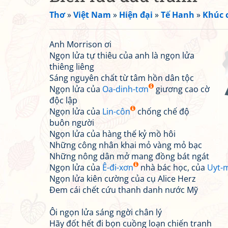
Thơ
»
Việt Nam
»
Hiện đại
»
Tế Hanh
»
Khúc c
Anh Morrison ơi
Ngọn lửa tự thiêu của anh là ngọn lửa
thiêng liêng
Sáng nguyên chất từ tâm hồn dân tộc
Ngọn lửa của
Oa-dinh-tơn
giương cao cờ
độc lập
Ngọn lửa của
Lin-côn
chống chế độ
buôn người
Ngọn lửa của hàng thế kỷ mồ hôi
Những công nhân khai mỏ vàng mỏ bạc
Những nông dân mở mang đồng bát ngát
Ngọn lửa của
Ê-đi-xơn
nhà bác học, của
Uyt-
Ngọn lửa kiên cường của cụ Alice Herz
Đem cái chết cứu thanh danh nước Mỹ
Ôi ngọn lửa sáng ngời chân lý
Hãy đốt hết đi bọn cuồng loạn chiến tranh