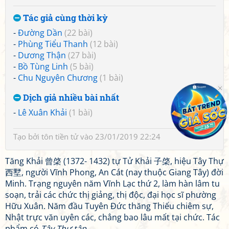
Tác giả cùng thời kỳ
-
Đường Dần
(22 bài)
-
Phùng Tiểu Thanh
(12 bài)
-
Dương Thận
(27 bài)
-
Bồ Tùng Linh
(5 bài)
-
Chu Nguyên Chương
(1 bài)
Dịch giả nhiều bài nhất
-
Lê Xuân Khải
(1 bài)
Tạo bởi
tôn tiền tử
vào 23/01/2019 22:24
Tăng Khải 曾棨 (1372- 1432) tự Tử Khải 子棨, hiệu Tây Thự
西墅, người Vĩnh Phong, An Cát (nay thuộc Giang Tây) đời
Minh. Trạng nguyên năm Vĩnh Lạc thứ 2, làm hàn lâm tu
soạn, trải các chức thị giảng, thị độc, đại học sĩ phường
Hữu Xuân. Năm đầu Tuyên Đức thăng Thiếu chiêm sự,
Nhật trực văn uyên các, chẳng bao lâu mất tại chức. Tác
phẩm có
Tây Thự tập
.