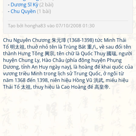
-
Dương Sĩ Kỳ
(2 bài)
-
Chu Quyền
(1 bài)
Tạo bởi
hongha83
vào 07/10/2008 01:30
Chu Nguyên Chương 朱元璋 (1368-1398) tức Minh Thái
Tổ 明太祖, thuở nhỏ tên là Trùng Bát 重八, về sau đổi tên
thành Hưng Tông 興宗, tên chữ là Quốc Thuỵ 國瑞, người
huyện Chung Ly, Hào Châu (phía đông huyện Phụng
Dương, tỉnh An Huy ngày nay), là hoàng đế khai quốc của
vương triều Minh trong lịch sử Trung Quốc, ở ngôi từ
năm 1368 đến 1398, niên hiệu Hồng Vũ 洪武, miếu hiệu
Thái Tổ 太祖, thuỵ hiệu là Cao Hoàng đế 高皇帝.