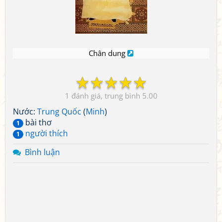
Chân dung
☆
☆
☆
☆
☆
1
5.00
Nước:
Trung Quốc
(
Minh
)
bài thơ
1
người thích
1
Bình luận