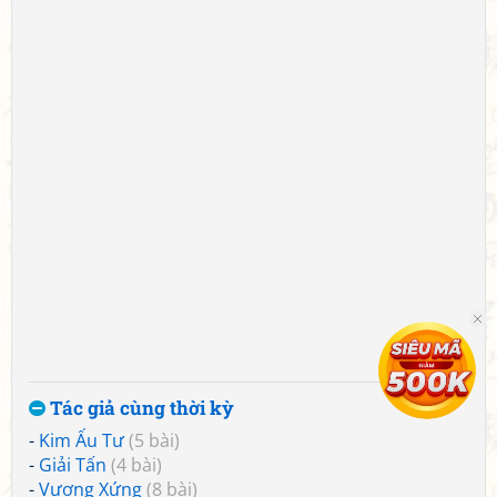
Tác giả cùng thời kỳ
-
Kim Ấu Tư
(5 bài)
-
Giải Tấn
(4 bài)
-
Vương Xứng
(8 bài)