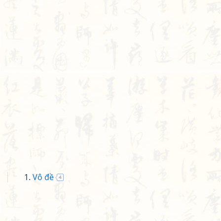
Vô đề
4