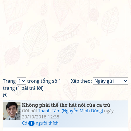
Trang
trong tổng số 1
Xếp theo:
trang (1 bài trả lời)
[
1
]
Không phải thể thơ hát nói của ca trù
Gửi bởi
Thanh Tâm (Nguyễn Minh Dũng)
ngày
23/10/2018 12:38
Có
người thích
1