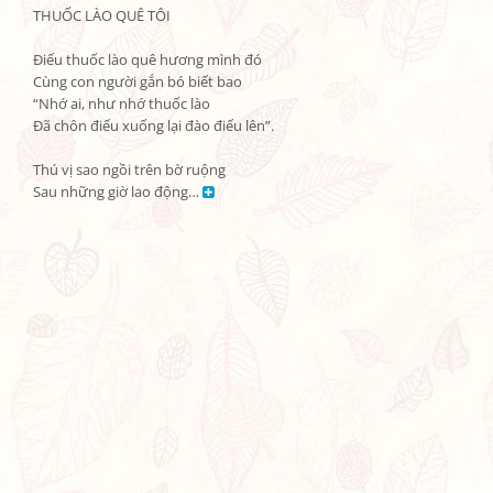
THUỐC LÀO QUÊ TÔI

Điếu thuốc lào quê hương mình đó

Cùng con người gắn bó biết bao

“Nhớ ai, như nhớ thuốc lào

Đã chôn điếu xuống lại đào điếu lên”.

Thú vị sao ngồi trên bờ ruộng

Sau những giờ lao động… 