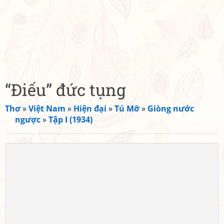
“Điếu” đức tụng
Thơ
»
Việt Nam
»
Hiện đại
»
Tú Mỡ
»
Giòng nước
ngược
»
Tập I (1934)