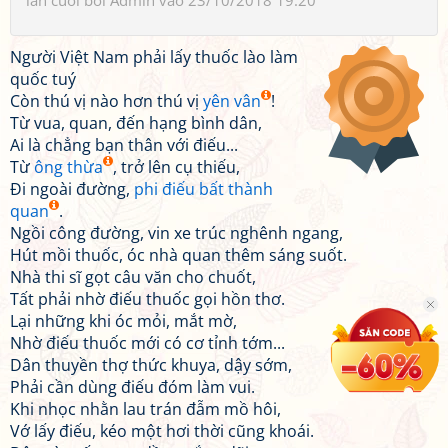
lần cuối bởi
Admin
vào 23/10/2018 19:20
Người Việt Nam phải lấy thuốc lào làm
quốc tuý
Còn thú vị nào hơn thú vị
yên vân
!
Từ vua, quan, đến hạng bình dân,
Ai là chẳng bạn thân với điếu...
Từ
ông thừa
, trở lên cụ thiếu,
Đi ngoài đường,
phi điếu bất thành
quan
.
Ngồi công đường, vin xe trúc nghênh ngang,
Hút mồi thuốc, óc nhà quan thêm sáng suốt.
Nhà thi sĩ gọt câu văn cho chuốt,
Tất phải nhờ điếu thuốc gọi hồn thơ.
Lại những khi óc mỏi, mắt mờ,
Nhờ điếu thuốc mới có cơ tỉnh tớm...
Dân thuyền thợ thức khuya, dậy sớm,
Phải cần dùng điếu đóm làm vui.
Khi nhọc nhằn lau trán đẫm mồ hôi,
Vớ lấy điếu, kéo một hơi thời cũng khoái.