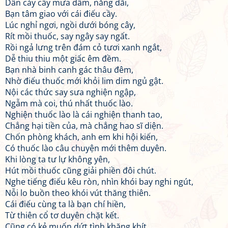
Dân cày cấy mưa dầm, nắng dãi,
Bạn tâm giao với cái điếu cầy.
Lúc nghỉ ngơi, ngồi dưới bóng cây,
Rít mồi thuốc, say ngây say ngất.
Rồi ngả lưng trên đám cỏ tươi xanh ngắt,
Dễ thiu thiu một giấc êm đềm.
Bạn nhà binh canh gác thâu đêm,
Nhờ điếu thuốc mới khỏi lim dim ngủ gật.
Nội các thức say sưa nghiện ngập,
Ngẫm mà coi, thú nhất thuốc lào.
Nghiện thuốc lào là cái nghiện thanh tao,
Chẳng hại tiền của, mà chẳng hao sĩ diện.
Chốn phòng khách, anh em khi hội kiến,
Có thuốc lào câu chuyện mới thêm duyên.
Khi lòng ta tư lự không yên,
Hút mồi thuốc cũng giải phiền đôi chút.
Nghe tiếng điếu kêu ròn, nhìn khói bay nghi ngút,
Nỗi lo buồn theo khói vút thăng thiên.
Cái điếu cùng ta là bạn chí hiền,
Từ thiên cổ tơ duyên chặt kết.
Cũng có kẻ muốn dứt tình khăng khít,