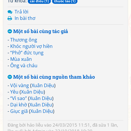
Từ khoá:
cái điếu (1)
thuốc lào (1)
Trả lời
In bài thơ
Một số bài cùng tác giả
-
Thương ông
-
Khóc người vợ hiền
-
“Phở” đức tụng
-
Mùa xuân
-
Ông và cháu
Một số bài cùng nguồn tham khảo
-
Vội vàng
(
Xuân Diệu
)
-
Yêu
(
Xuân Diệu
)
-
“Vì sao”
(
Xuân Diệu
)
-
Dại khờ
(
Xuân Diệu
)
-
Giục giã
(
Xuân Diệu
)
Đăng bởi
hảo liễu
vào 24/03/2015 11:51, đã sửa 1 lần,