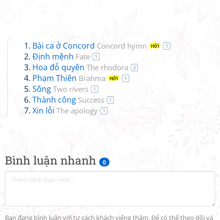
Bài ca ở Concord
Concord hymn
1
Định mệnh
Fate
1
Hoa đỗ quyên
The rhodora
2
Phạm Thiên
Brahma
1
Sông
Two rivers
1
Thành công
Success
1
Xin lỗi
The apology
1
Bình luận nhanh
0
Bạn đang bình luận với tư cách khách viếng thăm. Để có thể theo dõi và