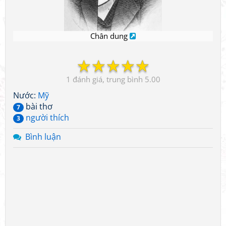
Chân dung
☆
☆
☆
☆
☆
1
5.00
Nước:
Mỹ
bài thơ
7
người thích
3
Bình luận