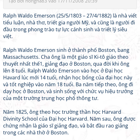
Tạo bởi
hongha83
vào 17/11/2008 20:39
Ralph Waldo Emerson (25/5/1803 – 27/4/1882) là nhà viết
tiểu luận, nhà thơ, triết gia người Mỹ, và cũng là người đi
đầu trong phong trào tự lực cánh sinh và triết lý siêu
việt.
Ralph Waldo Emerson sinh ở thành phố Boston, bang
Massachusetts. Cha ông là một giáo sĩ Ki-tô giáo theo
thuyết nhất thế1, giảng đạo ở Boston, qua đời khi ông
lên 8 tuổi. Ralph Waldo Emerson vào học ở Đại học
Havard lúc mới 14 tuổi, nhận học bổng của đại học này
và tốt nghiệp vào năm 18 tuổi. Ba năm tiếp theo, ông đi
dạy học ở Boston, và sinh sống với chức vụ hiệu trưởng
của một trường trung học phổ thông tư.
Năm 1825, ông theo học trường thần học Harvard
Divinity School của Đại học Harvard. Năm sau, ông được
chứng nhận là giáo sĩ giảng đạo, và bắt đầu rao giảng
trong các nhà thờ ở Boston.