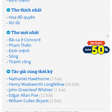
-
Định mệnh
Thơ thích nhất
-
Hoa đỗ quyên
-
Xin lỗi
Thơ mới nhất
-
Bài ca ở Concord
-
Phạm Thiên
-
Định mệnh
-
Sông
-
Thành công
Tác giả cùng thời kỳ
-
Nathaniel Hawthorne
(1 bài)
-
Henry Wadsworth Longfellow
(24 bài)
-
John Greenleaf Whittier
(1 bài)
-
Edgar Allan Poe
(12 bài)
-
William Cullen Bryant
(2 bài)