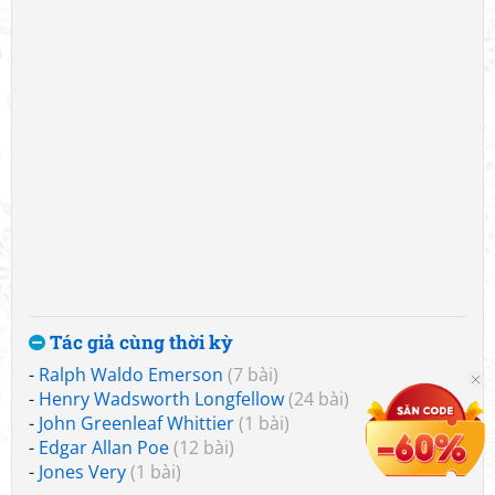
Tác giả cùng thời kỳ
-
Ralph Waldo Emerson
(7 bài)
-
Henry Wadsworth Longfellow
(24 bài)
-
John Greenleaf Whittier
(1 bài)
-
Edgar Allan Poe
(12 bài)
-
Jones Very
(1 bài)