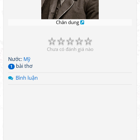
Chân dung
☆
☆
☆
☆
☆
Chưa có đánh giá nào
Nước:
Mỹ
bài thơ
1
Bình luận