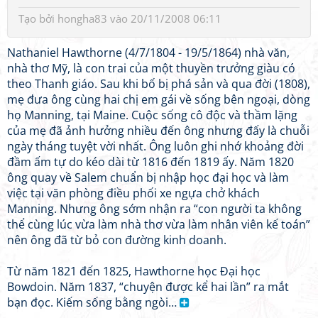
Tạo bởi
hongha83
vào 20/11/2008 06:11
Nathaniel Hawthorne (4/7/1804 - 19/5/1864) nhà văn,
nhà thơ Mỹ, là con trai của một thuyền trưởng giàu có
theo Thanh giáo. Sau khi bố bị phá sản và qua đời (1808),
mẹ đưa ông cùng hai chị em gái về sống bên ngoại, dòng
họ Manning, tại Maine. Cuộc sống cô độc và thầm lặng
của mẹ đã ảnh hưởng nhiều đến ông nhưng đấy là chuỗi
ngày tháng tuyệt vời nhất. Ông luôn ghi nhớ khoảng đời
đầm ấm tự do kéo dài từ 1816 đến 1819 ấy. Năm 1820
ông quay về Salem chuẩn bị nhập học đại học và làm
việc tại văn phòng điều phối xe ngựa chở khách
Manning. Nhưng ông sớm nhận ra “con người ta không
thể cùng lúc vừa làm nhà thơ vừa làm nhân viên kế toán”
nên ông đã từ bỏ con đường kinh doanh.
Từ năm 1821 đến 1825, Hawthorne học Đại học
Bowdoin. Năm 1837, “chuyện được kể hai lần” ra mắt
bạn đọc. Kiếm sống bằng ngòi…