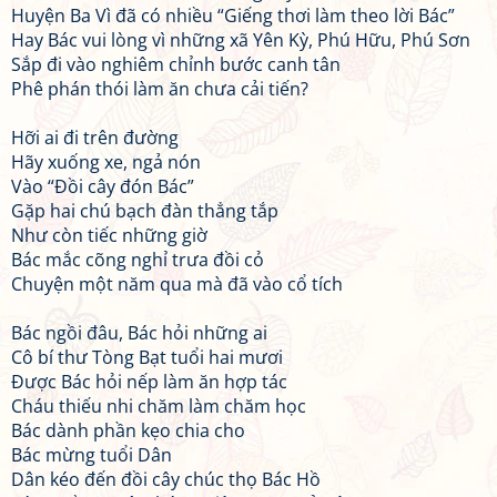
Huyện Ba Vì đã có nhiều “Giếng thơi làm theo lời Bác”
Hay Bác vui lòng vì những xã Yên Kỳ, Phú Hữu, Phú Sơn
Sắp đi vào nghiêm chỉnh bước canh tân
Phê phán thói làm ăn chưa cải tiến?
Hỡi ai đi trên đường
Hãy xuống xe, ngả nón
Vào “Đồi cây đón Bác”
Gặp hai chú bạch đàn thẳng tắp
Như còn tiếc những giờ
Bác mắc cõng nghỉ trưa đồi cỏ
Chuyện một năm qua mà đã vào cổ tích
Bác ngồi đâu, Bác hỏi những ai
Cô bí thư Tòng Bạt tuổi hai mươi
Được Bác hỏi nếp làm ăn hợp tác
Cháu thiếu nhi chăm làm chăm học
Bác dành phần kẹo chia cho
Bác mừng tuổi Dân
Dân kéo đến đồi cây chúc thọ Bác Hồ