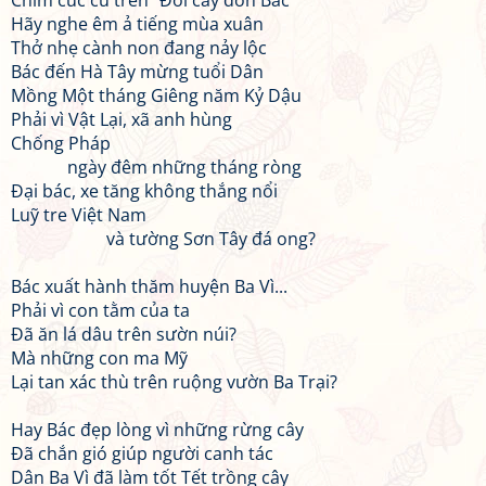
Chim cúc cu trên “Đồi cây đón Bác”
Hãy nghe êm ả tiếng mùa xuân
Thở nhẹ cành non đang nảy lộc
Bác đến Hà Tây mừng tuổi Dân
Mồng Một tháng Giêng năm Kỷ Dậu
Phải vì Vật Lại, xã anh hùng
Chống Pháp
ngày đêm những tháng ròng
Đại bác, xe tăng không thắng nổi
Luỹ tre Việt Nam
và tường Sơn Tây đá ong?
Bác xuất hành thăm huyện Ba Vì...
Phải vì con tằm của ta
Đã ăn lá dâu trên sườn núi?
Mà những con ma Mỹ
Lại tan xác thù trên ruộng vườn Ba Trại?
Hay Bác đẹp lòng vì những rừng cây
Đã chắn gió giúp người canh tác
Dân Ba Vì đã làm tốt Tết trồng cây