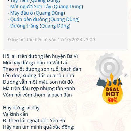
-
Tây Tiến
(
Quang Dũng
)
-
Mắt người Sơn Tây
(
Quang Dũng
)
-
Mây đầu ô
(
Quang Dũng
)
-
Quán bên đường
(
Quang Dũng
)
-
Đường trăng
(
Quang Dũng
)
Đăng bởi
tôn tiền tử
vào 17/10/2023 23:09
Hỡi ai! trên đường lên huyện Ba Vì
Mời hãy dừng chân xã Vật Lại
Theo một đường son ruổi bạch đàn
Lên dốc, xuống dốc qua cầu nhỏ
Đường vẫn một màu son núi đỏ
Mà trên đầu rợp những tàn xanh
Vòm nối vòm thơm lá bạch đàn
Hãy dừng lại đây
Và kính cẩn
Đi theo lối ngoặt dốc Yên Bồ
Hãy nén tim mình quá xúc động: