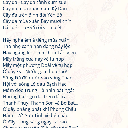
Cây đa - Cây đa cành sum suê
Cây đa mùa xuân năm Kỷ Dậu
Cây đa trên đỉnh đồi Yên Bồ
Cây đa mùa xuân Bảy mươi chín
Bác để cho Đời rồi vĩnh biệt
Hãy nghe êm ả tiếng mùa xuân
Thở nhẹ cành non đang nảy lộc
Hãy ngẩng lên nhìn chóp Tản Viên
Mây trắng xưa nay về tụ họp
Mây một phương Đoài về tụ họp
Ở đây Đất Nước gấm hoa sao!
Sông Đà đổ nước vào sông Thao
Hội với sông Lô đầu Bạch Hạc
Mỏm dốc Trung Hà nhìn bát ngát
Những bãi ngô dài trên dải cát
Thanh Thuỷ, Thanh Sơn và Bợ Bạt...
Ở đây phảng phất khí Phong Châu
Đám cưới Sơn Tinh về bến nào
Ở đây trong sáng ngày ca dao