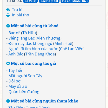
Từ khoá:
Ba Vì (5)
Bác Hồ (174)
Hồ Chí Minh (187)
Trả lời
In bài thơ
Một số bài cùng từ khoá
-
Bác ơi!
(
Tố Hữu
)
-
Viếng lăng Bác
(
Viễn Phương
)
-
Đêm nay Bác không ngủ
(
Minh Huệ
)
-
Người đi tìm hình của nước
(
Chế Lan Viên
)
-
Ảnh Bác
(
Trần Đăng Khoa
)
Một số bài cùng tác giả
-
Tây Tiến
-
Mắt người Sơn Tây
-
Đôi bờ
-
Mây đầu ô
-
Quán bên đường
Một số bài cùng nguồn tham khảo