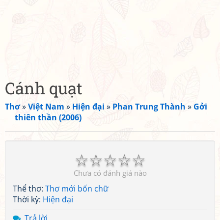
Cánh quạt
Thơ
»
Việt Nam
»
Hiện đại
»
Phan Trung Thành
»
Gởi
thiên thần (2006)
☆
☆
☆
☆
☆
Chưa có đánh giá nào
Thể thơ:
Thơ mới bốn chữ
Thời kỳ:
Hiện đại
Trả lời