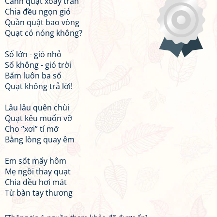
Cánh quạt xoay trần
Chia đều ngọn gió
Quần quật bao vòng
Quạt có nóng không?
Số lớn - gió nhỏ
Số không - gió trời
Bấm luôn ba số
Quạt không trả lời!
Lâu lâu quên chùi
Quạt kêu muốn vỡ
Cho “xơi” tí mỡ
Bằng lòng quay êm
Em sốt mấy hôm
Mẹ ngồi thay quạt
Chia đều hơi mát
Từ bàn tay thương