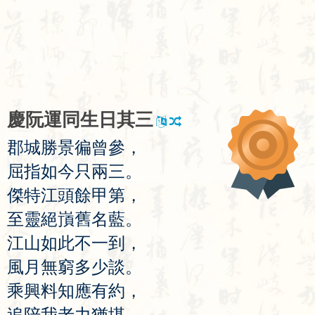
慶
阮
運
同
生
日
其
三
郡
城
勝
景
徧
曾
參
，
屈
指
如
今
只
兩
三
。
傑
特
江
頭
餘
甲
第
，
至
靈
絕
嵿
舊
名
藍
。
江
山
如
此
不
一
到
，
風
月
無
窮
多
少
談
。
乘
興
料
知
應
有
約
，
追
陪
我
老
力
猶
堪
。