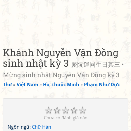
Khánh Nguyễn Vận Đồng
sinh nhật kỳ 3
慶阮運同生日其三 •
Mừng sinh nhật Nguyễn Vận Đồng kỳ 3
Thơ
»
Việt Nam
»
Hồ, thuộc Minh
»
Phạm Nhữ Dực
☆
☆
☆
☆
☆
Chưa có đánh giá nào
Ngôn ngữ:
Chữ Hán