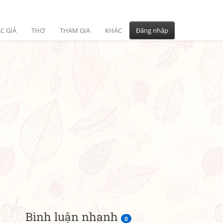
C GIẢ
THƠ
THAM GIA
KHÁC
Đăng nhập
Bình luận nhanh
0