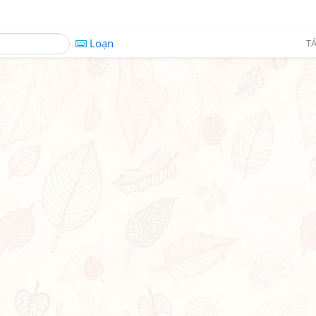
Loạn
TÁ