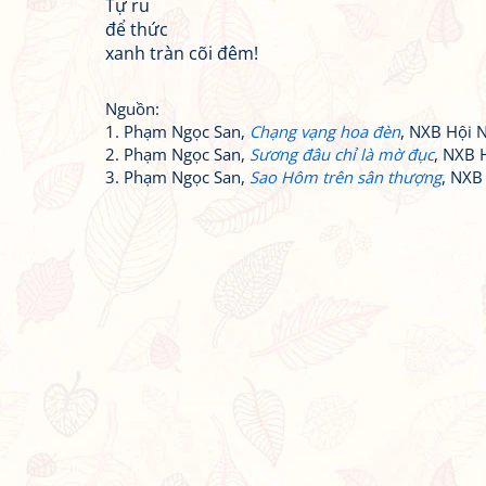
Tự ru
để thức
xanh tràn cõi đêm!
Nguồn:
1. Phạm Ngọc San,
Chạng vạng hoa đèn
, NXB Hội 
2. Phạm Ngọc San,
Sương đâu chỉ là mờ đục
, NXB 
3. Phạm Ngọc San,
Sao Hôm trên sân thượng
, NXB