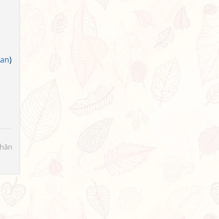
San
)
hân