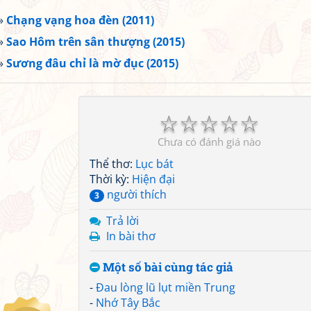
»
Chạng vạng hoa đèn (2011)
»
Sao Hôm trên sân thượng (2015)
»
Sương đâu chỉ là mờ đục (2015)
☆
☆
☆
☆
☆
Chưa có đánh giá nào
Thể thơ:
Lục bát
Thời kỳ:
Hiện đại
người thích
3
Trả lời
In bài thơ
Một số bài cùng tác giả
-
Đau lòng lũ lụt miền Trung
-
Nhớ Tây Bắc