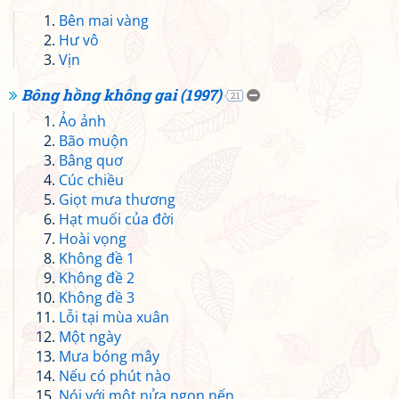
Bên mai vàng
Hư vô
Vịn
Bông hồng không gai (1997)
21
Ảo ảnh
Bão muộn
Bâng quơ
Cúc chiều
Giọt mưa thương
Hạt muối của đời
Hoài vọng
Không đề 1
Không đề 2
Không đề 3
Lỗi tại mùa xuân
Một ngày
Mưa bóng mây
Nếu có phút nào
Nói với một nửa ngọn nến