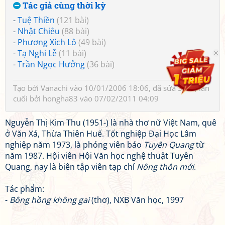
Tác giả cùng thời kỳ
-
Tuệ Thiền
(121 bài)
-
Nhật Chiêu
(88 bài)
-
Phương Xích Lô
(49 bài)
-
Tạ Nghi Lễ
(11 bài)
-
Trần Ngọc Hưởng
(36 bài)
Tạo bởi
Vanachi
vào 10/01/2006 18:06, đã sửa 3 lần, lần
cuối bởi
hongha83
vào 07/02/2011 04:09
Nguyễn Thị Kim Thu (1951-) là nhà thơ nữ Việt Nam, quê
ở Văn Xá, Thừa Thiên Huế. Tốt nghiệp Đại Học Lâm
nghiệp năm 1973, là phóng viên báo
Tuyên Quang
từ
năm 1987. Hội viên Hội Văn học nghệ thuật Tuyên
Quang, nay là biên tập viên tạp chí
Nông thôn mới
.
Tác phẩm:
-
Bông hồng không gai
(thơ), NXB Văn học, 1997