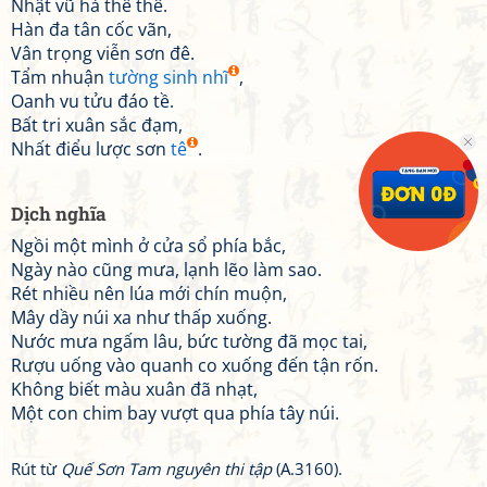
Nhật vũ hà thê thê.
Hàn đa tân cốc vãn,
Vân trọng viễn sơn đê.
Tẩm nhuận
tường sinh nhĩ
,
Oanh vu tửu đáo tề.
Bất tri xuân sắc đạm,
Nhất điểu lược sơn
tê
.
Dịch nghĩa
Ngồi một mình ở cửa sổ phía bắc,
Ngày nào cũng mưa, lạnh lẽo làm sao.
Rét nhiều nên lúa mới chín muộn,
Mây dầy núi xa như thấp xuống.
Nước mưa ngấm lâu, bức tường đã mọc tai,
Rượu uống vào quanh co xuống đến tận rốn.
Không biết màu xuân đã nhạt,
Một con chim bay vượt qua phía tây núi.
Rút từ
Quế Sơn Tam nguyên thi tập
(A.3160).