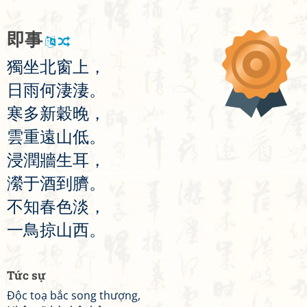
即
事
獨
坐
北
窗
上
，
日
雨
何
淒
淒
。
寒
多
新
穀
晚
，
雲
重
遠
山
低
。
浸
潤
牆
生
耳
，
瀠
于
酒
到
臍
。
不
知
春
色
淡
，
一
鳥
掠
山
西
。
Tức sự
Độc toạ bắc song thượng,