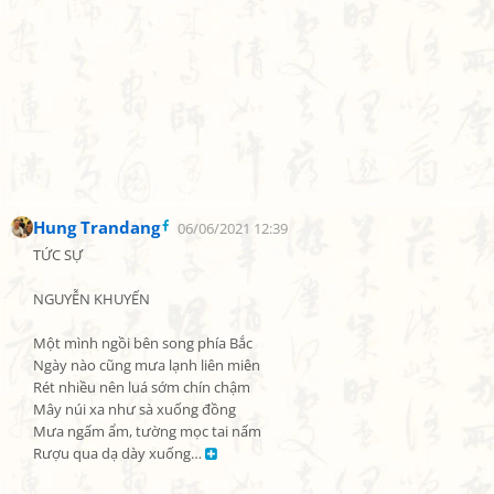
Hung Trandang
06/06/2021 12:39
TỨC SỰ

NGUYỄN KHUYẾN

Một mình ngồi bên song phía Bắc

Ngày nào cũng mưa lạnh liên miên

Rét nhiều nên luá sớm chín chậm

Mây núi xa như sà xuống đồng

Mưa ngấm ẩm, tường mọc tai nấm

Rượu qua dạ dày xuống… 