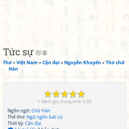
Tức sự
即事
Thơ
»
Việt Nam
»
Cận đại
»
Nguyễn Khuyến
»
Thơ chữ
Hán
☆
☆
☆
☆
☆
1
5.00
Ngôn ngữ:
Chữ Hán
Thể thơ:
Ngũ ngôn bát cú
Thời kỳ:
Cận đại