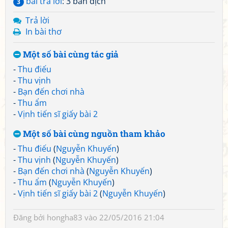
bài trả lời
: 3 bản dịch
3
Trả lời
In bài thơ
Một số bài cùng tác giả
-
Thu điếu
-
Thu vịnh
-
Bạn đến chơi nhà
-
Thu ẩm
-
Vịnh tiến sĩ giấy bài 2
Một số bài cùng nguồn tham khảo
-
Thu điếu
(
Nguyễn Khuyến
)
-
Thu vịnh
(
Nguyễn Khuyến
)
-
Bạn đến chơi nhà
(
Nguyễn Khuyến
)
-
Thu ẩm
(
Nguyễn Khuyến
)
-
Vịnh tiến sĩ giấy bài 2
(
Nguyễn Khuyến
)
Đăng bởi
hongha83
vào 22/05/2016 21:04