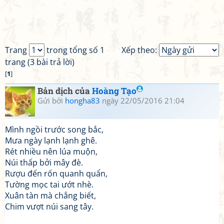
Trang
trong tổng số 1
Xếp theo:
trang (3 bài trả lời)
[
1
]
Bản dịch của
Hoàng Tạo
Gửi bởi
hongha83
ngày 22/05/2016 21:04
Mình ngồi trước song bắc,
Mưa ngày lạnh lạnh ghê.
Rét nhiều nên lúa muộn,
Núi thấp bởi mây đè.
Rượu đến rốn quanh quẩn,
Tường mọc tai ướt nhè.
Xuân tàn mà chẳng biết,
Chim vượt núi sang tây.