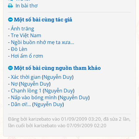
In bài thơ
Một số bài cùng tác giả
-
Ánh trăng
-
Tre Việt Nam
-
Ngồi buồn nhớ mẹ ta xưa...
-
Đò Lèn
-
Hơi ấm ổ rơm
Một số bài cùng nguồn tham khảo
-
Xác thời gian
(
Nguyễn Duy
)
-
Nợ
(
Nguyễn Duy
)
-
Chạnh lòng 1
(
Nguyễn Duy
)
-
Nấp vào bóng mình
(
Nguyễn Duy
)
-
Dân ơi!...
(
Nguyễn Duy
)
Đăng bởi
karizebato
vào 01/09/2009 03:20, đã sửa 2 lần,
lần cuối bởi
karizebato
vào 07/09/2009 02:20