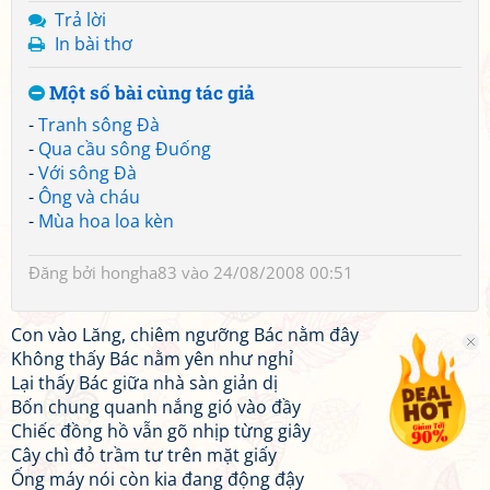
Trả lời
In bài thơ
Một số bài cùng tác giả
-
Tranh sông Đà
-
Qua cầu sông Đuống
-
Với sông Đà
-
Ông và cháu
-
Mùa hoa loa kèn
Đăng bởi
hongha83
vào 24/08/2008 00:51
Con vào Lăng, chiêm ngưỡng Bác nằm đây
Không thấy Bác nằm yên như nghỉ
Lại thấy Bác giữa nhà sàn giản dị
Bốn chung quanh nắng gió vào đầy
Chiếc đồng hồ vẫn gõ nhịp từng giây
Cây chì đỏ trầm tư trên mặt giấy
Ống máy nói còn kia đang động đậy