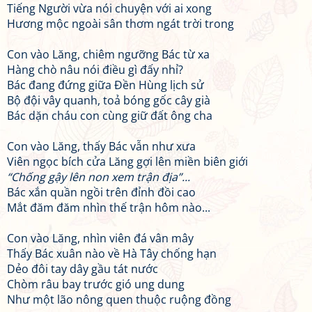
Tiếng Người vừa nói chuyện với ai xong
Hương mộc ngoài sân thơm ngát trời trong
Con vào Lăng, chiêm ngưỡng Bác từ xa
Hàng chò nâu nói điều gì đấy nhỉ?
Bác đang đứng giữa Đền Hùng lịch sử
Bộ đội vây quanh, toả bóng gốc cây già
Bác dặn cháu con cùng giữ đất ông cha
Con vào Lăng, thấy Bác vẫn như xưa
Viên ngọc bích cửa Lăng gợi lên miền biên giới
“Chống gậy lên non xem trận địa”...
Bác xắn quần ngồi trên đỉnh đồi cao
Mắt đăm đăm nhìn thế trận hôm nào...
Con vào Lăng, nhìn viên đá vân mây
Thấy Bác xuân nào về Hà Tây chống hạn
Dẻo đôi tay dây gầu tát nước
Chòm râu bay trước gió ung dung
Như một lão nông quen thuộc ruộng đồng