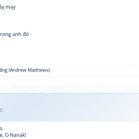
ảy may
 trong anh đó
thắng (Andrew Matthews)
0
s,
be, O Nanak!