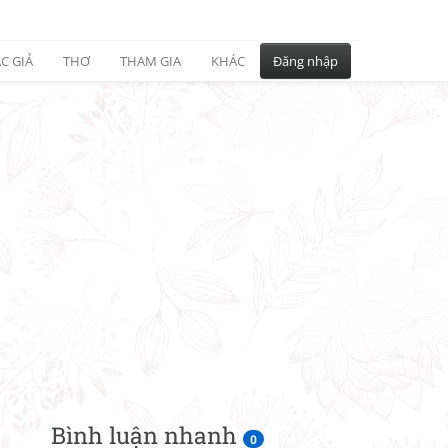
C GIẢ
THƠ
THAM GIA
KHÁC
Đăng nhập
Bình luận nhanh
0