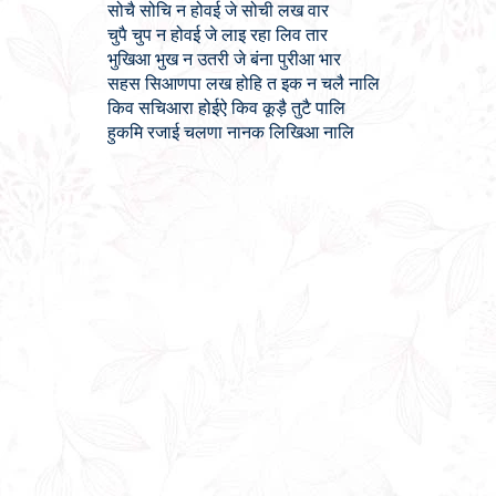
सोचै सोचि न होवई जे सोची लख वार
चुपै चुप न होवई जे लाइ रहा लिव तार
भुखिआ भुख न उतरी जे बंना पुरीआ भार
सहस सिआणपा लख होहि त इक न चलै नालि
किव सचिआरा होईऐ किव कूड़ै तुटै पालि
हुकमि रजाई चलणा नानक लिखिआ नालि