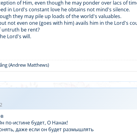
ption of Him, even though he may ponder over lacs of tim
d in Lord's constant love he obtains not mind's silence.
ough they may pile up loads of the world's valuables.
t not even one (goes with him) avails him in the Lord's cou
 untruth be rent?
e Lord's will.
thắng (Andrew Matthews)
2
ов
н по-истине будет, О Нанак!
онять, даже если он будет размышлять