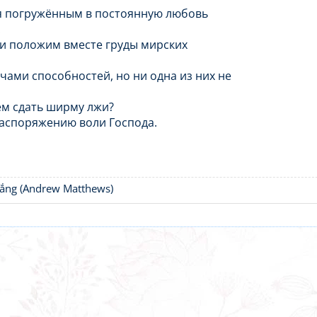
ся погружённым в постоянную любовь
.
 и положим вместе груды мирских
чами способностей, но ни одна из них не
ем сдать ширму лжи?
аспоряжению воли Господа.
thắng (Andrew Matthews)