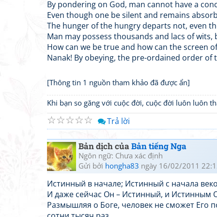
By pondering on God, man cannot have a conce
Even though one be silent and remains absorbe
The hunger of the hungry departs not, even th
Man may possess thousands and lacs of wits, bu
How can we be true and how can the screen of
Nanak! By obeying, the pre-ordained order of th
[Thông tin 1 nguồn tham khảo đã được ẩn]
Khi bạn so găng với cuộc đời, cuộc đời luôn luôn 
☆
☆
☆
☆
☆
Trả lời
Bản dịch của
Bản tiếng Nga
Ngôn ngữ: Chưa xác định
Gửi bởi
hongha83
ngày 16/02/2011 22:1
Истинный в начале; Истинный с начала век
И даже сейчас Он – Истинный, и Истинным О
Размышляя о Боге, человек не сможет Его п
сотни тысяч раз.