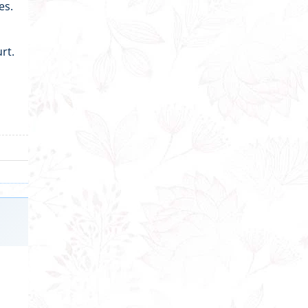
es.
rt.