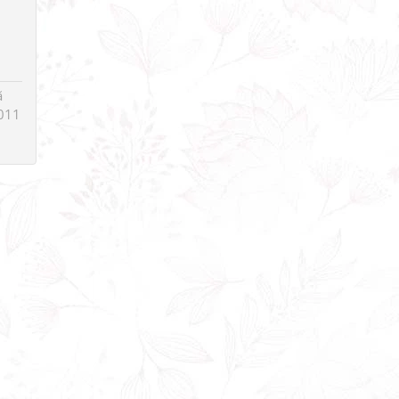
ã
011