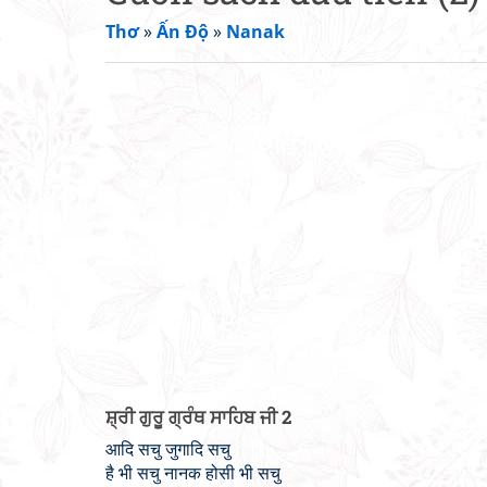
Thơ
»
Ấn Độ
»
Nanak
ਸ਼੍ਰੀ ਗੁਰੂ ਗ੍ਰੰਥ ਸਾਹਿਬ ਜੀ 2
आदि सचु जुगादि सचु
है भी सचु नानक होसी भी सचु