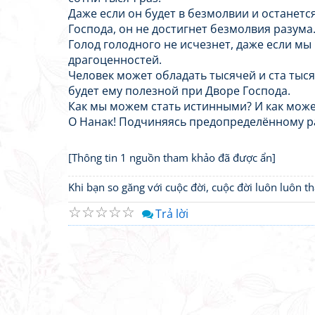
Даже если он будет в безмолвии и останет
Господа, он не достигнет безмолвия разума
Голод голодного не исчезнет, даже если мы
драгоценностей.
Человек может обладать тысячей и ста тыся
будет ему полезной при Дворе Господа.
Как мы можем стать истинными? И как мож
О Нанак! Подчиняясь предопределённому р
[Thông tin 1 nguồn tham khảo đã được ẩn]
Khi bạn so găng với cuộc đời, cuộc đời luôn luôn 
☆
☆
☆
☆
☆
Trả lời