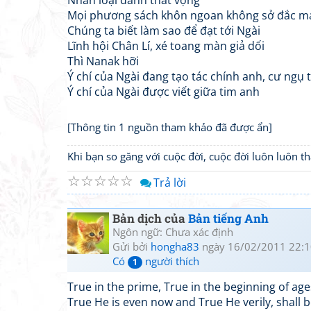
Nhân loại đành thất vọng
Mọi phương sách khôn ngoan không sở đắc m
Chúng ta biết làm sao để đạt tới Ngài
Lĩnh hội Chân Lí, xé toang màn giả dối
Thì Nanak hỡi
Ý chí của Ngài đang tạo tác chính anh, cư ngụ
Ý chí của Ngài được viết giữa tim anh
[Thông tin 1 nguồn tham khảo đã được ẩn]
Khi bạn so găng với cuộc đời, cuộc đời luôn luôn 
☆
☆
☆
☆
☆
Trả lời
Bản dịch của
Bản tiếng Anh
Ngôn ngữ: Chưa xác định
Gửi bởi
hongha83
ngày 16/02/2011 22:1
Có
người thích
1
True in the prime, True in the beginning of age
True He is even now and True He verily, shall 