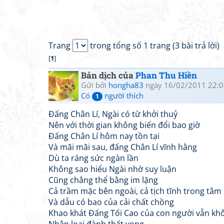
Trang
trong tổng số 1 trang (3 bài trả lời)
[
1
]
Bản dịch của
Phan Thu Hiền
Gửi bởi
hongha83
ngày 16/02/2011 22:0
Có
người thích
1
Đấng Chân Lí, Ngài có từ khởi thuỷ
Nên với thời gian không biến đổi bao giờ
Đấng Chân Lí hôm nay tồn tại
Và mãi mãi sau, đấng Chân Lí vĩnh hằng
Dù ta ráng sức ngàn lần
Không sao hiểu Ngài nhờ suy luận
Cũng chẳng thể bằng im lặng
Cả trầm mặc bên ngoài, cả tịch tĩnh trong tâm
Và dẫu có bao của cải chất chồng
Khao khát Đấng Tối Cao của con người vẫn kh