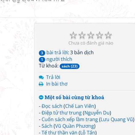
☆
☆
☆
☆
☆
Chưa có đánh giá nào
bài trả lời
: 3 bản dịch
3
người thích
1
Từ khoá:
sách (23)
Trả lời
In bài thơ
Một số bài cùng từ khoá
-
Đọc sách
(
Chế Lan Viên
)
-
Điệp tử thư trung
(
Nguyễn Du
)
-
Cuốn sách xếp lầm trang
(
Lưu Quang Vũ
)
-
Sách
(
Vũ Quần Phương
)
-
Tế thư thần văn
(
Lỗ Tấn
)