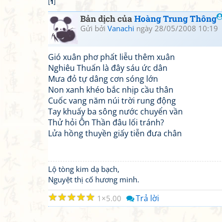
[
1
]
Bản dịch của
Hoàng Trung Thông
Gửi bởi
Vanachi
ngày 28/05/2008 10:19
Gió xuân phơ phất liễu thêm xuân
Nghiêu Thuấn là đây sáu ức dân
Mưa đỏ tự dâng cơn sóng lớn
Non xanh khéo bắc nhịp cầu thân
Cuốc vang năm núi trời rung động
Tay khuấy ba sông nước chuyển vần
Thử hỏi Ôn Thần đâu lối tránh?
Lửa hồng thuyền giấy tiễn đưa chân
Lộ tòng kim dạ bạch,
Nguyệt thị cố hương minh.
☆
☆
☆
☆
☆
Trả lời
1
5.00