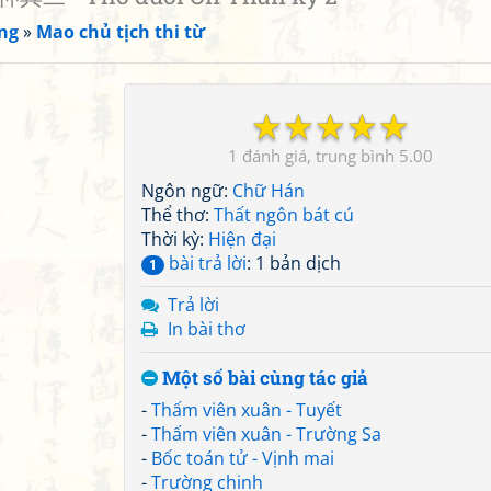
ng
»
Mao chủ tịch thi từ
☆
☆
☆
☆
☆
1
5.00
Ngôn ngữ:
Chữ Hán
Thể thơ:
Thất ngôn bát cú
Thời kỳ:
Hiện đại
bài trả lời
: 1 bản dịch
1
Trả lời
In bài thơ
Một số bài cùng tác giả
-
Thấm viên xuân - Tuyết
-
Thấm viên xuân - Trường Sa
-
Bốc toán tử - Vịnh mai
-
Trường chinh