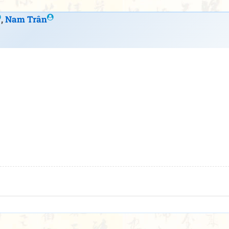
,
Nam Trân