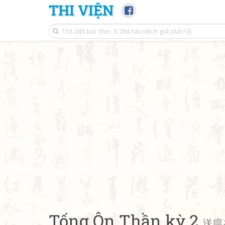
THI VIỆN
Tống Ôn Thần kỳ 2
送瘟神