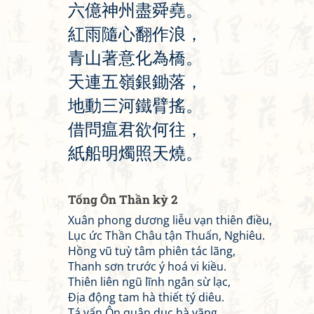
六
億
神
州
盡
舜
堯
。
紅
雨
隨
心
翻
作
浪
，
青
山
著
意
化
為
橋
。
天
連
五
嶺
銀
鋤
落
，
地
動
三
河
鐵
臂
搖
。
借
問
瘟
君
欲
何
往
，
紙
船
明
燭
照
天
燒
。
Tống Ôn Thần kỳ 2
Xuân phong dương liễu vạn thiên điều,
Lục ức Thần Châu tận Thuấn, Nghiêu.
Hồng vũ tuỳ tâm phiên tác lãng,
Thanh sơn trước ý hoá vi kiều.
Thiên liên ngũ lĩnh ngân sừ lạc,
Địa động tam hà thiết tý diêu.
Tá vấn Ôn quân dục hà vãng,