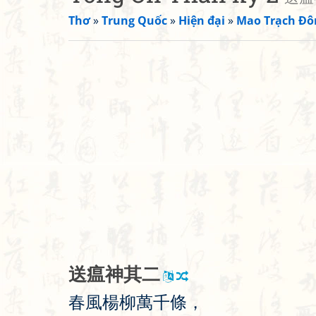
Thơ
»
Trung Quốc
»
Hiện đại
»
Mao Trạch Đô
送
瘟
神
其
二
春
風
楊
柳
萬
千
條
，