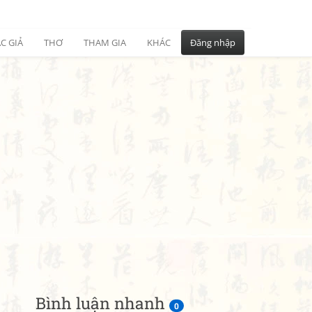
C GIẢ
THƠ
THAM GIA
KHÁC
Đăng nhập
Bình luận nhanh
0