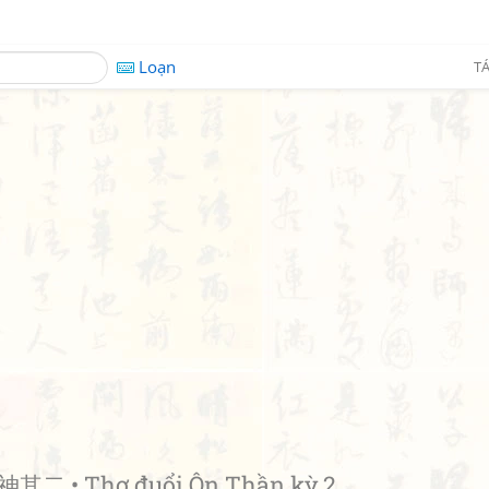
Loạn
TÁ
其二 • Thơ đuổi Ôn Thần kỳ 2