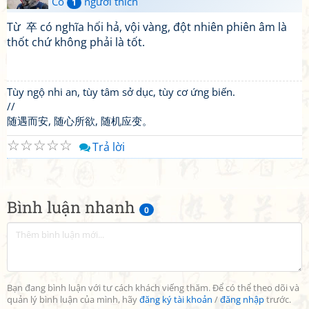
Có
người thích
1
Từ 卒 có nghĩa hối hả, vội vàng, đột nhiên phiên âm là
thốt chứ không phải là tốt.
Tùy ngộ nhi an, tùy tâm sở dục, tùy cơ ứng biến.
//
随遇而安, 随心所欲, 随机应变。
☆
☆
☆
☆
☆
Trả lời
Bình luận nhanh
0
Bạn đang bình luận với tư cách khách viếng thăm. Để có thể theo dõi và
quản lý bình luận của mình, hãy
đăng ký tài khoản
/
đăng nhập
trước.