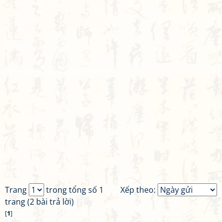
Trang
trong tổng số 1
Xếp theo:
trang (2 bài trả lời)
[
1
]