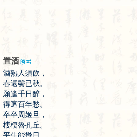
置
酒
酒
熟
人
須
飲
，
春
還
鬢
已
秋
。
願
逢
千
日
醉
，
得
逭
百
年
愁
。
卒
卒
周
姬
旦
，
棲
棲
魯
孔
丘
。
平
生
能
幾
日
，