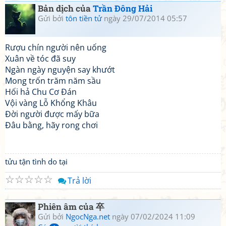
Bản dịch của
Trần Đông Hải
Gửi bởi
tôn tiền tử
ngày 29/07/2014 05:57
Rượu chín người nên uống
Xuân về tóc đã suy
Ngàn ngày nguyện say khướt
Mong trốn trăm năm sầu
Hối hả Chu Cơ Đán
Vội vàng Lỗ Khổng Khâu
Đời người được mấy bữa
Đâu bằng, hãy rong chơi
tửu tận tình do tại
☆
☆
☆
☆
☆
Trả lời
Phiên âm của 卒
Gửi bởi
NgocNga.net
ngày 07/02/2024 11:09