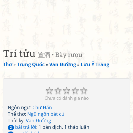
Trí tửu
置酒 • Bày rượu
Thơ
»
Trung Quốc
»
Vãn Đường
»
Lưu Ỷ Trang
☆
☆
☆
☆
☆
Chưa có đánh giá nào
Ngôn ngữ:
Chữ Hán
Thể thơ:
Ngũ ngôn bát cú
Thời kỳ:
Vãn Đường
bài trả lời
: 1 bản dịch, 1 thảo luận
2