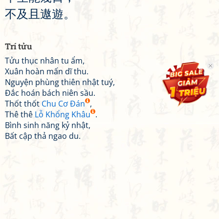
不
及
且
遨
遊
。
Trí tửu
Tửu thục nhân tu ẩm,
Xuân hoàn mấn dĩ thu.
Nguyện phùng thiên nhật tuý,
Đắc hoán bách niên sầu.
Thốt thốt
Chu Cơ Đán
,
Thê thê
Lỗ Khổng Khâu
.
Bình sinh năng kỷ nhật,
Bất cập thả ngao du.