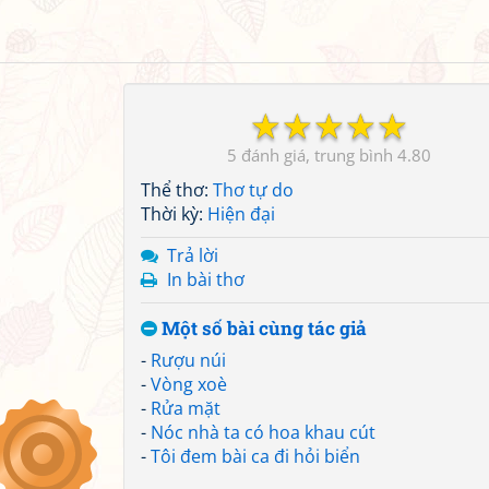
☆
☆
☆
☆
☆
5
4.80
Thể thơ:
Thơ tự do
Thời kỳ:
Hiện đại
Trả lời
In bài thơ
Một số bài cùng tác giả
-
Rượu núi
-
Vòng xoè
-
Rửa mặt
-
Nóc nhà ta có hoa khau cút
-
Tôi đem bài ca đi hỏi biển