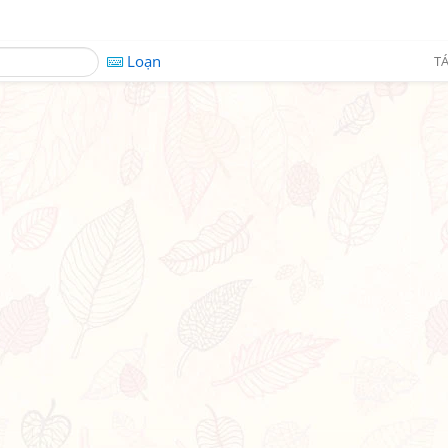
Loạn
TÁ