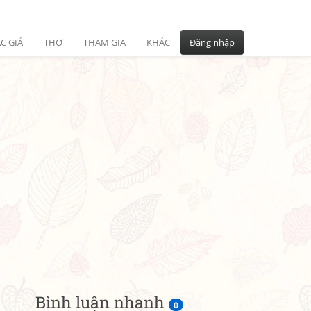
C GIẢ
THƠ
THAM GIA
KHÁC
Đăng nhập
Bình luận nhanh
0