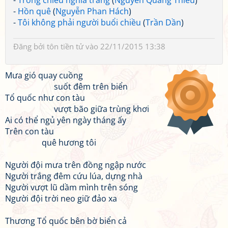
-
Trong chiều nghĩa trang
(
Nguyễn Quang Thiều
)
-
Hồn quê
(
Nguyễn Phan Hách
)
-
Tôi không phải người buổi chiều
(
Trần Dần
)
Đăng bởi
tôn tiền tử
vào 22/11/2015 13:38
Mưa gió quay cuồng
suốt đêm trên biển
Tổ quốc như con tàu
vượt bão giữa trùng khơi
Ai có thể ngủ yên ngày tháng ấy
Trên con tàu
quê hương tôi
Người đội mưa trên đồng ngập nước
Người trắng đêm cứu lúa, dựng nhà
Người vượt lũ dầm mình trên sóng
Người đội trời neo giữ đảo xa
Thương Tổ quốc bên bờ biển cả