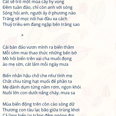
Cát sẽ trổ một mùa cây hy vọng
Đêm tuần đảo, chỉ còn anh với sóng
Sóng hỏi anh, người ấy ở phương nào
Trăng sẽ mọc nối hai đầu xa cách
Thuỷ triều em đang ngập bến trăng sao
*
Cái bán đảo vươn mình ra biển thẳm
Mỗi sớm mai thao thức những bến bờ
Mồ hôi biển trên vai cha muối đọng
áo mẹ sờn, cát lấm mỗi ngày mưa
Biển nhân hậu chở che như tình mẹ
Chắt chiu từng hạt muối để phần ta
Mẹ dành dụm từng nắm rơm, ngọn khói
Nuôi lớn con dưới nắng cháy, mưa sa
Mùa biển động trên cồn cào sóng dữ
Thương con tàu lạc bão giữa trùng khơi
Cả làng biển lại trắng đêm ngóng đợi