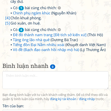
cây du).
» Có
bài cùng chú thích:
1
Chinh phụ ngâm khúc
(Nguyễn Khản)
[4]
Chốn khuê phòng.
[5]
Gió xuân, ơn huệ.
» Có
bài cùng chú thích:
4
Đề đô thành nam trang [Đề tích sở kiến xứ]
(Thôi Hộ)
Tặng ông lão nhà quê
(Dương Bá Trạc)
Tiếng đồn Đại Nẫm nhiều xoài
(Khuyết danh Việt Nam)
Vô đề (Bạch đạo oanh hồi nhập mộ hà)
(Lý Thương Ẩn)
Bình luận nhanh
0
Bạn đang bình luận với tư cách khách viếng thăm. Để có thể theo dõi và
quản lý bình luận của mình, hãy
đăng ký tài khoản
/
đăng nhập
trước.
Tên của bạn: