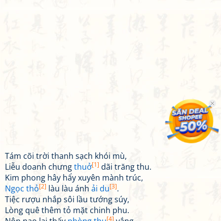
Tám cõi trời thanh sạch khói mù,
[1]
Liễu doanh chưng
thuở
dãi trăng thu.
Kim phong hây hẩy xuyên mành trúc,
[2]
[3]
Ngọc thỏ
làu làu ánh
ải du
.
Tiệc rượu nhắp sôi lầu tướng súy,
Lòng quê thêm tỏ mặt chinh phu.
[4]