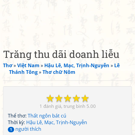
Trăng thu dãi doanh liễu
Thơ
»
Việt Nam
»
Hậu Lê, Mạc, Trịnh-Nguyễn
»
Lê
Thánh Tông
»
Thơ chữ Nôm
☆
☆
☆
☆
☆
1
5.00
Thể thơ:
Thất ngôn bát cú
Thời kỳ:
Hậu Lê, Mạc, Trịnh-Nguyễn
người thích
1