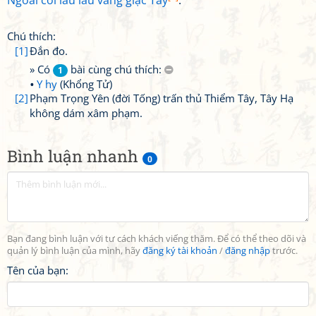
Ngoài cõi làu làu vắng giặc Tây
.
Chú thích:
[1]
Đắn đo.
» Có
bài cùng chú thích:
1
Y hy
(Khổng Tử)
[2]
Phạm Trọng Yên (đời Tống) trấn thủ Thiểm Tây, Tây Hạ
không dám xâm phạm.
Bình luận nhanh
0
Bạn đang bình luận với tư cách khách viếng thăm. Để có thể theo dõi và
quản lý bình luận của mình, hãy
đăng ký tài khoản
/
đăng nhập
trước.
Tên của bạn: