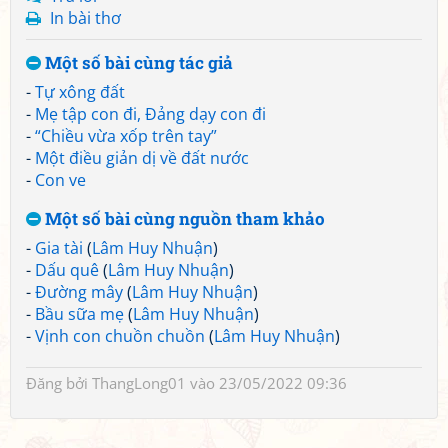
In bài thơ
Một số bài cùng tác giả
-
Tự xông đất
-
Mẹ tập con đi, Đảng dạy con đi
-
“Chiều vừa xốp trên tay”
-
Một điều giản dị về đất nước
-
Con ve
Một số bài cùng nguồn tham khảo
-
Gia tài
(
Lâm Huy Nhuận
)
-
Dấu quê
(
Lâm Huy Nhuận
)
-
Đường mây
(
Lâm Huy Nhuận
)
-
Bầu sữa mẹ
(
Lâm Huy Nhuận
)
-
Vịnh con chuồn chuồn
(
Lâm Huy Nhuận
)
Đăng bởi
ThangLong01
vào 23/05/2022 09:36