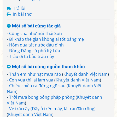
Trả lời
In bài thơ
Một số bài cùng tác giả
-
Công cha như núi Thái Sơn
-
Đi khắp thế gian không ai tốt bằng mẹ
-
Hôm qua tát nước đầu đình
-
Đồng Đăng có phố Kỳ Lừa
-
Trâu ơi ta bảo trâu này
Một số bài cùng nguồn tham khảo
-
Thân em như hạt mưa rào
(
Khuyết danh Việt Nam
)
-
Con vua thì lại làm vua
(
Khuyết danh Việt Nam
)
-
Chiều chiều ra đứng ngõ sau
(
Khuyết danh Việt
Nam
)
-
Trời mưa bong bóng phập phồng
(
Khuyết danh
Việt Nam
)
-
Vè trái cây (Dây ở trên mây, là trái đậu rồng)
(
Khuyết danh Việt Nam
)