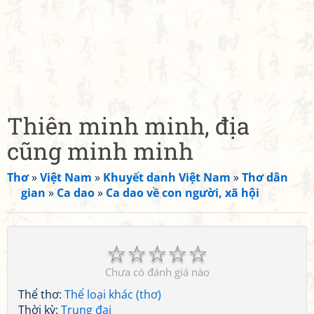
Thiên minh minh, địa
cũng minh minh
Thơ
»
Việt Nam
»
Khuyết danh Việt Nam
»
Thơ dân
gian
»
Ca dao
»
Ca dao về con người, xã hội
☆
☆
☆
☆
☆
Chưa có đánh giá nào
Thể thơ:
Thể loại khác (thơ)
Thời kỳ:
Trung đại